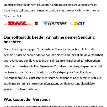
Standardversandes innerhalb Deutschlands. Beim Standardversand erfolgt
dabei die Zustellung durch einen Versandpartner unserer Wahl, in den meisten
Fällen per DHL.
Das solltest du bei der Annahme deiner Sendung
beachten:
Deine Sendung wird gegen Schäden beim Transport versichert. Achte bitte
deshalb bei der Annahme oder Abholung deiner Sendung auf die Unversehrtheit
des Paketes und auf die Klebebänder. Solltest du eine Beschädigung bemerken -
bitte überprüfe den Inhalt im Beisein des Zustellers oder Ausgabepersonals und
protokolliere die Schäden. Fordere eine Bestätigung des Zustellers bzw.
Ausgebenden ein. Dies ist sehr wichtig um bei fehlenden oder defekten Artikeln
aus deiner Sendung eine Reklamation gegenüber dem Versanddienstleister
geletend machen zu können.
Was kostet der Versand?
Wir berechnen die Versandkosten inkl. gesetzlicher MwSt. nach dem Bestellwert