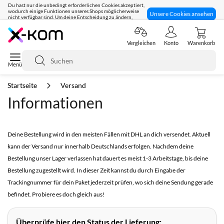
Du hast nur die unbedingt erforderlichen Cookies akzeptiert,
wodurch einige Funktionen unseres Shops möglicherweise
Unsere Cookies ansehen
nicht verfügbar sind. Um deine Entscheidung zu ändern,
klicke hier:
Seit 8 Jahren für dich da!
Vergleichen
Konto
Warenkorb
Suche
Startseite
Versand
Informationen
Deine Bestellung wird in den meisten Fällen mit DHL an dich versendet. Aktuell
kann der Versand nur innerhalb Deutschlands erfolgen. Nachdem deine
Bestellung unser Lager verlassen hat dauert es meist 1-3 Arbeitstage, bis deine
Bestellung zugestellt wird. In dieser Zeit kannst du durch Eingabe der
Trackingnummer für dein Paket jederzeit prüfen, wo sich deine Sendung gerade
befindet. Probiere es doch gleich aus!
Überprüfe hier den Status der Lieferung: