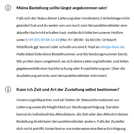
Meine Bestellung sollte längst angekommen sein!
Falls sich der Status deiner Lieferung über mindestens 5 Arbeitstage nicht
geändert hat und du weder von uns noch vom Versanddienstleister eine
aktuelle Nachricht erhalten hast, melde dich bitte bei unserer Hotline
unter (
+49 351 89 88 14 44
(Mo–Fr: 08:00–16:00 Uhr, Ortstarif;
Mobilfunk ggf. teurer) oder schreib uns eine E-Mail an
info@x-kom.de
.
Halte dabei bitte deine Bestellnummer und die Sendungsnummer bereit.
Wir prüfen dann umgehend, wo sich deine Lieferung befindet, und leiten
gegebenenfalls eine Nachforschung oder Ersatzlieferung ein. Über die
Auslieferung wirst du vom Versanddienstleister informiert.
Kann ich Zeit und Art der Zustellung selbst bestimmen?
Unsere Logistikpartner und wir bieten dir Statusinformationen zur
Lieferung sowie die Möglichkeit zur Sendungsverfolgung. Darüber
kannst du individuell das Abholdatum, die Zeit oder den Abholort deiner
Bestellung direkt beim Versanddienstleister ändern. Falls der Zusteller
dich nicht antrifft, hinterlässt er normalerweise eine Benachrichtigung.