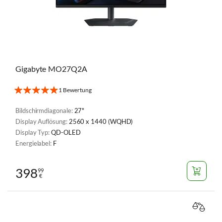
Gigabyte MO27Q2A
1 Bewertung
Bildschirmdiagonale:
27"
Display Auflösung:
2560 x 1440 (WQHD)
Display Typ:
QD-OLED
Energielabel:
F
398
99
€
VERGL