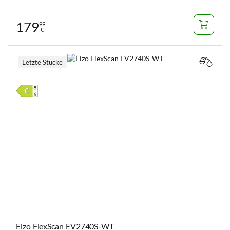
179
99
€
Letzte Stücke
VERGL
Eizo FlexScan EV2740S-WT