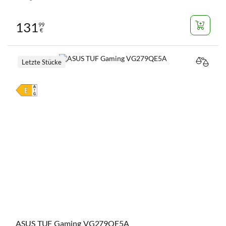
131
99
€
Letzte Stücke
VERGL
ASUS TUF Gaming VG279QE5A