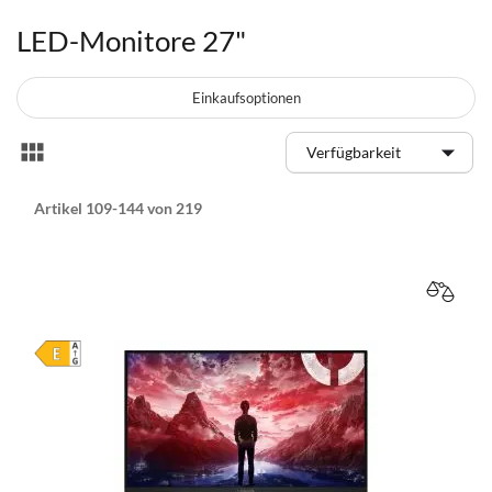
LED-Monitore 27"
Einkaufsoptionen
Anzeigen
Liste
als
Artikel
109
-
144
von
219
VERGL