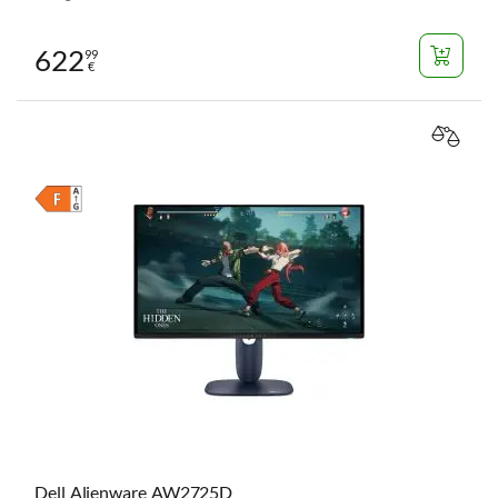
622
99
€
VERGL
Dell Alienware AW2725D