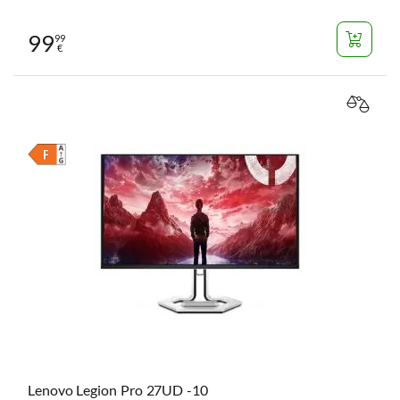
99
99
€
VERGL
Lenovo Legion Pro 27UD -10