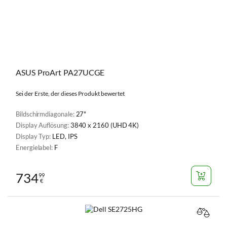
ASUS ProArt PA27UCGE
Sei der Erste, der dieses Produkt bewertet
Bildschirmdiagonale:
27"
Display Auflösung:
3840 x 2160 (UHD 4K)
Display Typ:
LED, IPS
Energielabel:
F
734
99
€
VERGL