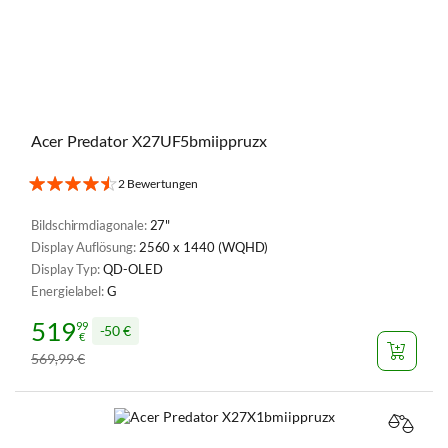
Acer Predator X27UF5bmiippruzx
2 Bewertungen
Bildschirmdiagonale:
27"
Display Auflösung:
2560 x 1440 (WQHD)
Display Typ:
QD-OLED
Energielabel:
G
519
99
50 €
€
569
99
€
,
VERGL