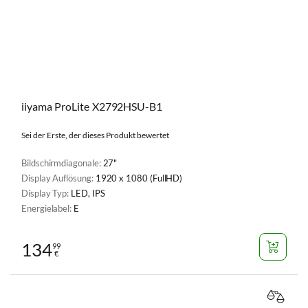
iiyama ProLite X2792HSU-B1
Sei der Erste, der dieses Produkt bewertet
Bildschirmdiagonale:
27"
Display Auflösung:
1920 x 1080 (FullHD)
Display Typ:
LED, IPS
Energielabel:
E
134
99
€