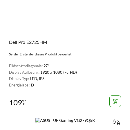
Dell Pro E2725HM
Sei der Erste, der dieses Produkt bewertet
Bildschirmdiagonale:
27"
Display Auflösung:
1920 x 1080 (FullHD)
Display Typ:
LED, IPS
Energielabel:
D
109
99
€
VERGL