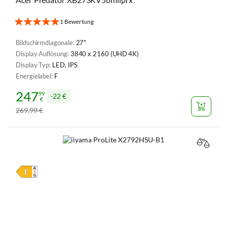
1 Bewertung
Bildschirmdiagonale:
27"
Display Auflösung:
3840 x 2160 (UHD 4K)
Display Typ:
LED, IPS
Energielabel:
F
247
99
22 €
€
269
99
€
,
VERGL