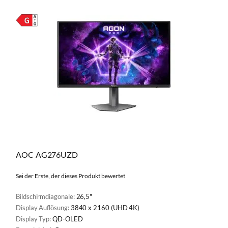
VERGL
AOC AG276UZD
Sei der Erste, der dieses Produkt bewertet
Bildschirmdiagonale:
26,5"
Display Auflösung:
3840 x 2160 (UHD 4K)
Display Typ:
QD-OLED