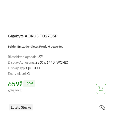
Gigabyte AORUS FO27Q5P
Sei der Erste, der dieses Produkt bewertet
Bildschirmdiagonale:
27"
Display Auflösung:
2560 x 1440 (WQHD)
Display Typ:
QD-OLED
Energielabel:
G
659
99
20 €
€
679
99
€
,
Letzte Stücke
VERGL