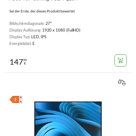
Sei der Erste, der dieses Produkt bewertet
Bildschirmdiagonale:
27"
Display Auflösung:
1920 x 1080 (FullHD)
Display Typ:
LED, IPS
Energielabel:
E
147
99
€
VERGL