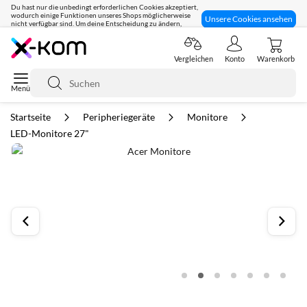
Du hast nur die unbedingt erforderlichen Cookies akzeptiert,
wodurch einige Funktionen unseres Shops möglicherweise
Unsere Cookies ansehen
nicht verfügbar sind. Um deine Entscheidung zu ändern,
klicke hier:
Seit 8 Jahren für dich da!
Vergleichen
Konto
Warenkorb
Suche
Startseite
Peripheriegeräte
Monitore
LED-Monitore 27"