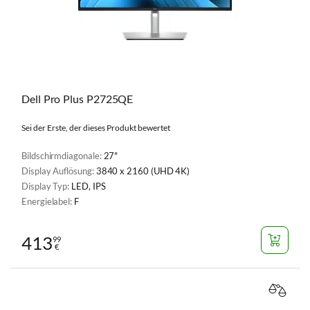
Dell Pro Plus P2725QE
Sei der Erste, der dieses Produkt bewertet
Bildschirmdiagonale:
27"
Display Auflösung:
3840 x 2160 (UHD 4K)
Display Typ:
LED, IPS
Energielabel:
F
413
99
€
VERGL