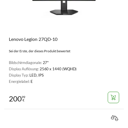
Lenovo Legion 27QD-10
Sei der Erste, der dieses Produkt bewertet
Bildschirmdiagonale:
27"
Display Auflösung:
2560 x 1440 (WQHD)
Display Typ:
LED, IPS
Energielabel:
E
200
99
€
VERGL