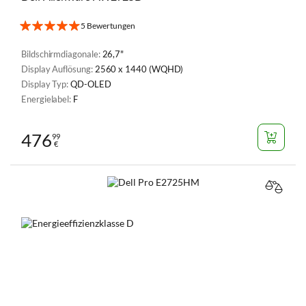
5 Bewertungen
Bildschirmdiagonale:
26,7"
Display Auflösung:
2560 x 1440 (WQHD)
Display Typ:
QD-OLED
Energielabel:
F
476
99
€
VERGL