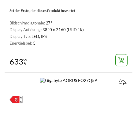
Sei der Erste, der dieses Produkt bewertet
Bildschirmdiagonale:
27"
Display Auflösung:
3840 x 2160 (UHD 4K)
Display Typ:
LED, IPS
Energielabel:
C
633
99
€
VERGL