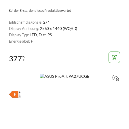
Sei der Erste, der dieses Produkt bewertet
Bildschirmdiagonale:
27"
Display Auflösung:
2560 x 1440 (WQHD)
Display Typ:
LED, Fast IPS
Energielabel:
F
377
99
€
VERGL