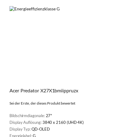
Acer Predator X27X1bmiippruzx
Sei der Erste, der dieses Produkt bewertet
Bildschirmdiagonale:
27"
Display Auflösung:
3840 x 2160 (UHD 4K)
Display Typ:
QD-OLED
Energielabel:
G