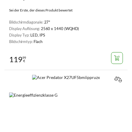
Sei der Erste, der dieses Produkt bewertet
Bildschirmdiagonale:
27"
Display Auflösung:
2560 x 1440 (WQHD)
Display Typ:
LED, IPS
Bildschirmtyp:
Flach
119
99
€
VERGL