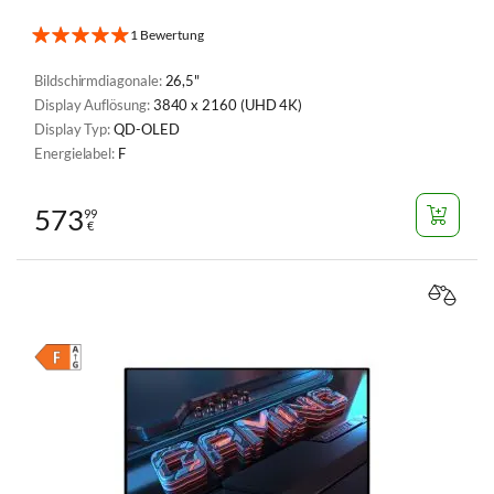
1 Bewertung
Bildschirmdiagonale:
26,5"
Display Auflösung:
3840 x 2160 (UHD 4K)
Display Typ:
QD-OLED
Energielabel:
F
573
99
€
VERGL