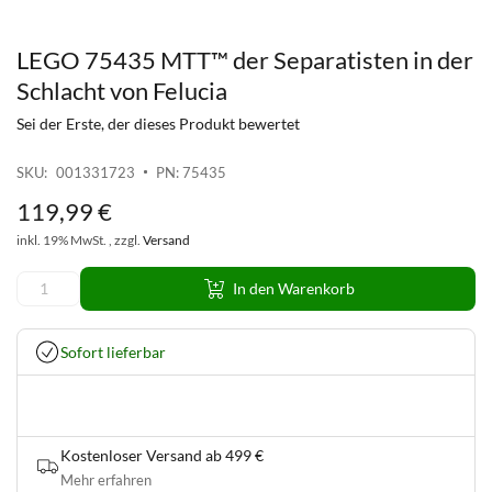
LEGO 75435 MTT™ der Separatisten in der
Zum
Anfang
Schlacht von Felucia
der
Sei der Erste, der dieses Produkt bewertet
Bildgalerie
springen
SKU
001331723
PN: 75435
119
,
99
€
inkl. 19% MwSt. , zzgl.
Versand
In den Warenkorb
Sofort lieferbar
Kostenloser Versand ab 499 €
Mehr erfahren