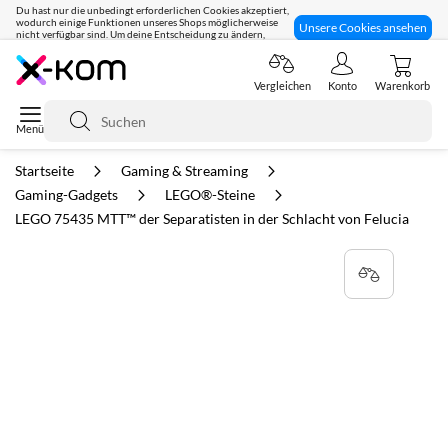
Du hast nur die unbedingt erforderlichen Cookies akzeptiert,
wodurch einige Funktionen unseres Shops möglicherweise
Unsere Cookies ansehen
nicht verfügbar sind. Um deine Entscheidung zu ändern,
klicke hier:
Seit 8 Jahren für dich da!
Vergleichen
Konto
Warenkorb
Suche
Startseite
Gaming & Streaming
Gaming-Gadgets
LEGO®-Steine
LEGO 75435 MTT™ der Separatisten in der Schlacht von Felucia
Zum
Ende
der
Bildgalerie
springen