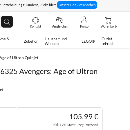
 Entscheidung zu ändern, klicke hier:
Unsere Cookies ansehen
giges Rückgaberecht
Technische Unterstützung
Suche
Kontakt
Vergleichen
Konto
Warenkorb
ome &
Haushalt und
Outlet
Zubehör
LEGO®
Wohnen
reFresh
ge of Ultron Quinjet
6325 Avengers: Age of Ultron
et
105
,
99
€
inkl. 19% MwSt. , zzgl.
Versand