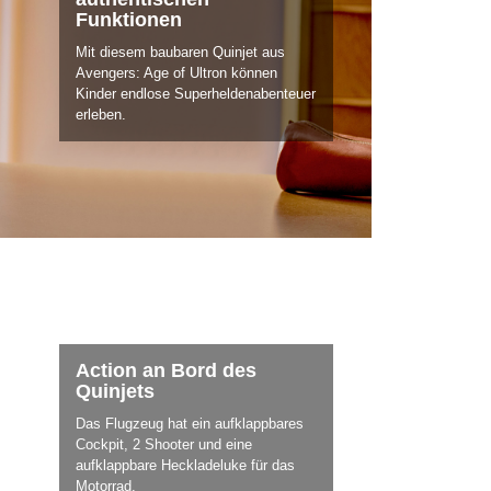
Funktionen
Mit diesem baubaren Quinjet aus
Avengers: Age of Ultron können
Kinder endlose Superheldenabenteuer
erleben.
Action an Bord des
Quinjets
Das Flugzeug hat ein aufklappbares
Cockpit, 2 Shooter und eine
aufklappbare Heckladeluke für das
Motorrad.