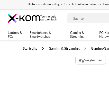
Du hast nur die unbedingt erforderlichen Cookies akzeptiert, w
Seit 8 Jahren für dich da!
95% positives Fe
Suche
Laptops &
Smartphones &
Gaming &
PC-Ko
PCs
Smartwatches
Streaming
Hardw
Startseite
Gaming & Streaming
Gaming-Ga
Zum
Vergleichen
Ende
der
Bildgalerie
springen