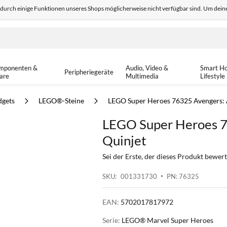
odurch einige Funktionen unseres Shops möglicherweise nicht verfügbar sind. Um deine
edback
Sicher einkaufen
14-tä
mponenten &
Audio, Video &
Smart H
Peripheriegeräte
are
Multimedia
Lifestyle
dgets
LEGO®-Steine
LEGO Super Heroes 76325 Avengers: A
LEGO Super Heroes 7
Quinjet
Sei der Erste, der dieses Produkt bewert
SKU
001331730
PN: 76325
EAN:
5702017817972
Serie:
LEGO® Marvel Super Heroes