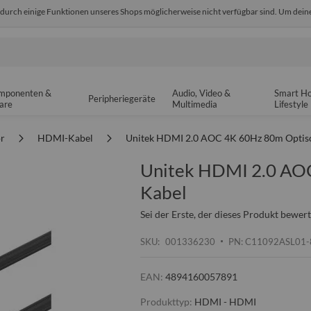
odurch einige Funktionen unseres Shops möglicherweise nicht verfügbar sind. Um deine
edback
Sicher einkaufen
14-tä
mponenten &
Audio, Video &
Smart H
Peripheriegeräte
are
Multimedia
Lifestyle
ör
HDMI-Kabel
Unitek HDMI 2.0 AOC 4K 60Hz 80m Optis
Unitek HDMI 2.0 AO
Kabel
Sei der Erste, der dieses Produkt bewert
SKU
001336230
PN: C11092ASL01
EAN:
4894160057891
Produkttyp:
HDMI - HDMI