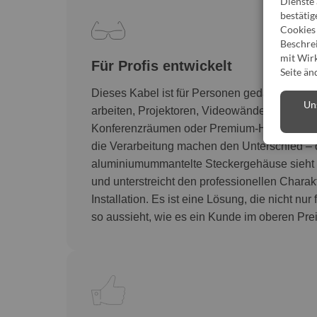
Dienste
bestätig
Cookies 
Beschrei
mit Wirk
Für Profis entwickelt
Seite än
Dieses Kabel ist für Personen gedacht, die m
Un
arbeiten, Projektoren, Videowände oder AV-
Konferenzräumen oder Premium-Häusern inst
die Verarbeitung machen den Unterschied – d
aluminiumummantelte Steckergehäuse sieht
und unterstreicht den professionellen Chara
Installation. Es ist eine Lösung, die nicht nur
so aussieht, wie es ein Kunde im oberen Pre