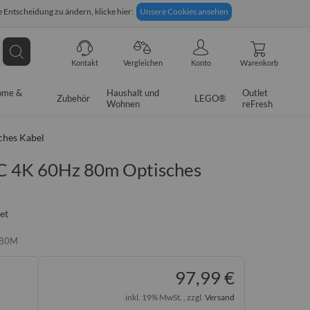
 Entscheidung zu ändern, klicke hier:
Unsere Cookies ansehen
giges Rückgaberecht
Technische Unterstützung
Suche
Kontakt
Vergleichen
Konto
Warenkorb
ome &
Haushalt und
Outlet
Zubehör
LEGO®
Wohnen
reFresh
ches Kabel
C 4K 60Hz 80m Optisches
et
-80M
97,99 €
inkl. 19% MwSt. , zzgl.
Versand