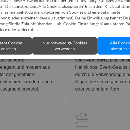
 aktiv – diese Auswahl kannst Du über „Nur notwendige Cookies verwen
en. Du kannst zudem „Alle Cookies akzeptieren“ (nach dem Klick auf „Un
ansehen“ siehst du die Kategorien von Cookies und eine detaillierte
bung jedes einzelnen, dem du zustimmst). Deine Einwilligung kannst Du 
ung für die Zukunft über den Link „Cookie-Einstellungen“ am unteren Ra
Stabiles Signal auc
dern oder widerrufen.
it hochwertiger Ausrüstung
Standard-Kabel mit Kupfer 
sere Cookies
Nur notwendige Cookies
Alle Cooki
Systeme in Büros,
deshalb wird die Glasfas
ansehen
verwenden
akzeptiere
allieren. Das Design und
überträgt das Signal ohne 
as silberne,
volle 4K@60Hz. Das ist ei
 elegant und modern aus
Heimkinos, Event-Setups od
kter der gesamten
durch die Verwendung eine
 funktioniert, sondern auch
Signal besser zusammenhä
issegment erwartet.
oder verzinntem Kern.