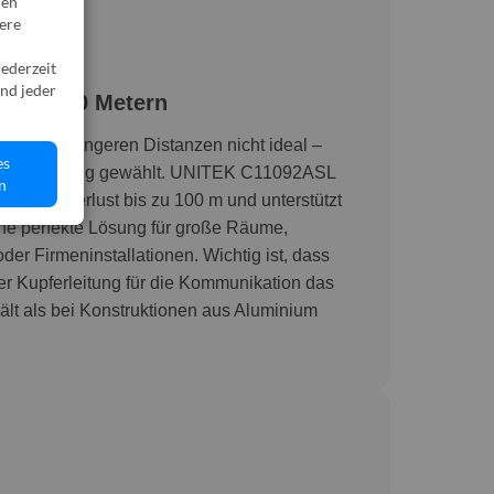
den“
sere
jederzeit
nd jeder
h bei 100 Metern
sind bei längeren Distanzen nicht ideal –
es
erübertragung gewählt. UNITEK C11092ASL
n
Qualitätsverlust bis zu 100 m und unterstützt
ne perfekte Lösung für große Räume,
er Firmeninstallationen. Wichtig ist, dass
r Kupferleitung für die Kommunikation das
lt als bei Konstruktionen aus Aluminium