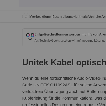
Werbeaktionen
Beschreibung
Merkmale
Ähnliche Art
Einige Beschreibungen wurden mithilfe von AI er
Als Technik-Geeks setzten wir auf moderne Lösungen 
Unitek Kabel optisc
Wenn du eine fortschrittliche Audio-Video-In
Serie UNITEK C11092ASL für solche Anwendun
verlustfreie Übertragung auch auf Entfernun
Kupferleitung für die Kommunikation), was 
professionelles Design und eine robuste Ver