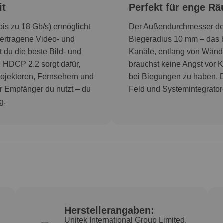
it
Perfekt für enge 
is zu 18 Gb/s) ermöglicht
Der Außendurchmesser des
ertragene Video- und
Biegeradius 10 mm – das b
t du die beste Bild- und
Kanäle, entlang von Wände
d HDCP 2.2 sorgt dafür,
brauchst keine Angst vor 
rojektoren, Fernsehern und
bei Biegungen zu haben. Das
er Empfänger du nutzt – du
Feld und Systemintegrato
g.
Herstellerangaben:
Unitek International Group Limited,