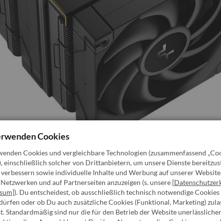
erwenden Cookies
wenden Cookies und vergleichbare Technologien (zusammenfassend „Coo
, einschließlich solcher von Drittanbietern, um unsere Dienste bereitzust
u verbessern sowie individuelle Inhalte und Werbung auf unserer Website,
 Netzwerken und auf Partnerseiten anzuzeigen (s. unsere [
Datenschutzer
ssum]
). Du entscheidest, ob ausschließlich technisch notwendige Cookies
lung in Weiß
ürfen oder ob Du auch zusätzliche Cookies (Funktional, Marketing) zula
. Standardmäßig sind nur die für den Betrieb der Website unerlässliche