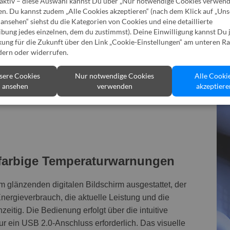
 aktiv – diese Auswahl kannst Du über „Nur notwendige Cookies verwen
en. Du kannst zudem „Alle Cookies akzeptieren“ (nach dem Klick auf „Un
ansehen“ siehst du die Kategorien von Cookies und eine detaillierte
bung jedes einzelnen, dem du zustimmst). Deine Einwilligung kannst Du 
ung für die Zukunft über den Link „Cookie-Einstellungen“ am unteren Ra
dern oder widerrufen.
sere Cookies
Nur notwendige Cookies
Alle Cooki
ansehen
verwenden
akzeptiere
 farbige Temperaturwarnungen
glänzenden digitalen Bildschirm ausgestattet, der
nergieverbrauch, die aktuelle Leistung und die
zeitig. Die Bedienung erfolgt über die intuitive
ur ein USB 2.0-Anschluss erforderlich. Das visuelle