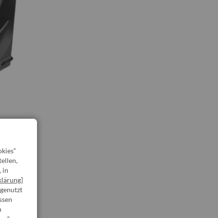
kies“
ellen,
 in
klärung
]
 genutzt
ssen
n