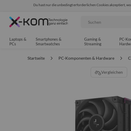
Du hast nur die unbedingt erforderlichen Cookies akzeptiert, w
Seit 8 Jahren für dich da!
95% positives Fe
Suche
Laptops &
Smartphones &
Gaming &
PC-Ko
PCs
Smartwatches
Streaming
Hardw
Startseite
PC-Komponenten & Hardware
C
Zum
Vergleichen
Ende
der
Bildgalerie
springen