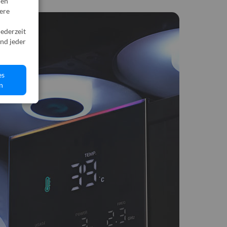
den“
sere
jederzeit
nd jeder
es
n