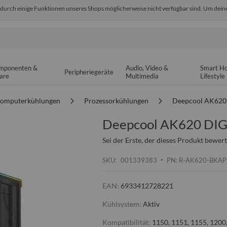
odurch einige Funktionen unseres Shops möglicherweise nicht verfügbar sind. Um deine
edback
Sicher einkaufen
14-tä
mponenten &
Audio, Video &
Smart H
Peripheriegeräte
are
Multimedia
Lifestyle
omputerkühlungen
Prozessorkühlungen
Deepcool AK620
Deepcool AK620 DI
Sei der Erste, der dieses Produkt bewert
SKU
001339383
PN: R-AK620-BKA
EAN:
6933412728221
Kühlsystem:
Aktiv
Kompatibilität:
1150, 1151, 1155, 1200