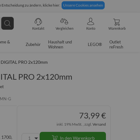
 Entscheidung zu ändern, klicke hier:
Unsere Cookies ansehen
giges Rückgaberecht
Technische Unterstützung
Suche
Kontakt
Vergleichen
Konto
Warenkorb
ome &
Haushalt und
Outlet
Zubehör
LEGO®
Wohnen
reFresh
 DIGITAL PRO 2x120mm
GITAL PRO 2x120mm
et
PMN-G
73,99 €
inkl. 19% MwSt. , zzgl.
Versand
, 1700,
In den Warenkorb