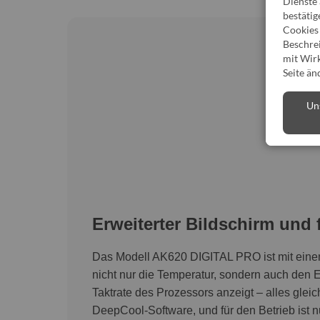
Dienste
bestätig
Cookies 
Beschrei
mit Wirk
Seite än
Un
Erweiterter Bildschirm und
Das Modell AK620 DIGITAL PRO ist mit einem 
nicht nur die Temperatur, sondern auch den E
Taktrate des Prozessors anzeigt – alles gleich
DeepCool-Software, und für den Betrieb ist n