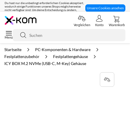
Du hast nur die unbedingt erforderlichen Cookies akzeptiert,
wodurch einige Funktionen unseres Shops möglicherweise
Unsere Cookies ansehen
nicht verfügbar sind. Um deine Entscheidung zu ändern,
klicke hier:
Seit 8 Jahren für dich da!
Vergleichen
Konto
Warenkorb
Suche
Startseite
PC-Komponenten & Hardware
Festplattenzubehör
Festplattengehäuse
ICY BOX M.2 NVMe (USB-C, M-Key) Gehäuse
Zum
Ende
der
Bildgalerie
springen