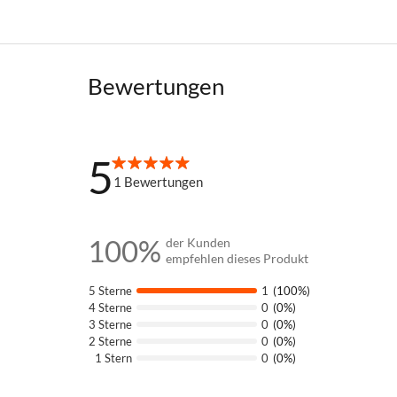
Bewertungen
5
100%
1
Bewertungen
100%
der Kunden
empfehlen dieses Produkt
5 Sterne
1
(100%)
4 Sterne
0
(0%)
3 Sterne
0
(0%)
2 Sterne
0
(0%)
1 Stern
0
(0%)