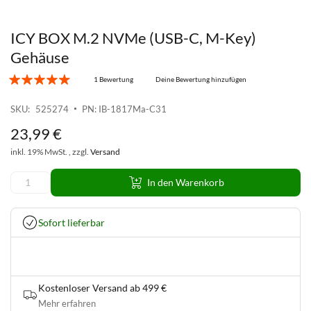
ICY BOX M.2 NVMe (USB-C, M-Key)
Zum
Anfang
Gehäuse
der
1 Bewertung
Deine Bewertung hinzufügen
Bildgalerie
springen
SKU
525274
PN: IB-1817Ma-C31
23
,
99
€
inkl. 19% MwSt. , zzgl.
Versand
In den Warenkorb
Sofort lieferbar
Kostenloser Versand ab 499 €
Mehr erfahren