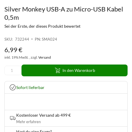
Silver Monkey USB-A zu Micro-USB Kabel
Zum
Anfang
0,5m
der
Sei der Erste, der dieses Produkt bewertet
Bildgalerie
springen
SKU
732244
PN: SMA024
6
,
99
€
inkl. 19% MwSt. , zzgl.
Versand
In den Warenkorb
Sofort lieferbar
Kostenloser Versand ab 499 €
Mehr erfahren
Hast du eine Frage?