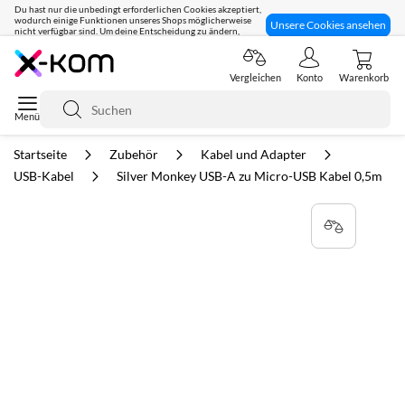
Du hast nur die unbedingt erforderlichen Cookies akzeptiert,
wodurch einige Funktionen unseres Shops möglicherweise
Unsere Cookies ansehen
nicht verfügbar sind. Um deine Entscheidung zu ändern,
klicke hier:
Seit 8 Jahren für dich da!
Vergleichen
Konto
Warenkorb
Suche
Startseite
Zubehör
Kabel und Adapter
USB-Kabel
Silver Monkey USB-A zu Micro-USB Kabel 0,5m
Zum
Ende
der
Bildgalerie
springen