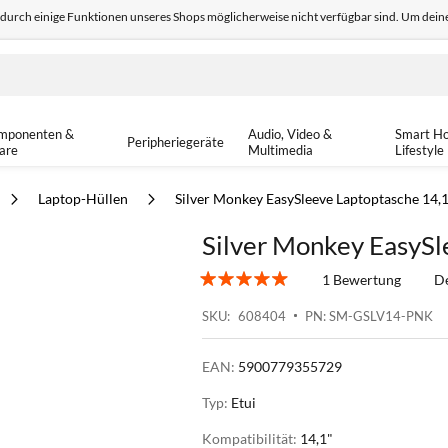
odurch einige Funktionen unseres Shops möglicherweise nicht verfügbar sind. Um deine
edback
Sicher einkaufen
14-tä
mponenten &
Audio, Video &
Smart H
Peripheriegeräte
are
Multimedia
Lifestyle
Laptop-Hüllen
Silver Monkey EasySleeve Laptoptasche 14,1
Silver Monkey EasySl
1 Bewertung
De
SKU
608404
PN: SM-GSLV14-PNK
EAN:
5900779355729
Typ:
Etui
Kompatibilität:
14,1"