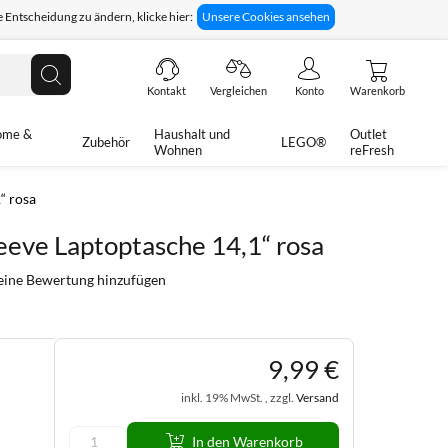
 Entscheidung zu ändern, klicke hier:
Unsere Cookies ansehen
giges Rückgaberecht
Technische Unterstützung
Suche
Kontakt
Vergleichen
Konto
Warenkorb
ome &
Haushalt und
Outlet
Zubehör
LEGO®
Wohnen
reFresh
“ rosa
eeve Laptoptasche 14,1“ rosa
ine Bewertung hinzufügen
9
,
99
€
inkl. 19% MwSt. , zzgl.
Versand
In den Warenkorb