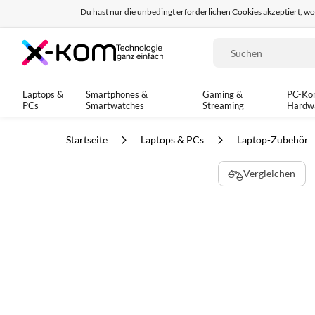
Du hast nur die unbedingt erforderlichen Cookies akzeptiert, w
Seit 8 Jahren für dich da!
95% positives Fe
Suche
Laptops &
Smartphones &
Gaming &
PC-Ko
PCs
Smartwatches
Streaming
Hardw
Startseite
Laptops & PCs
Laptop-Zubehör
Zum
Vergleichen
Ende
der
Bildgalerie
springen