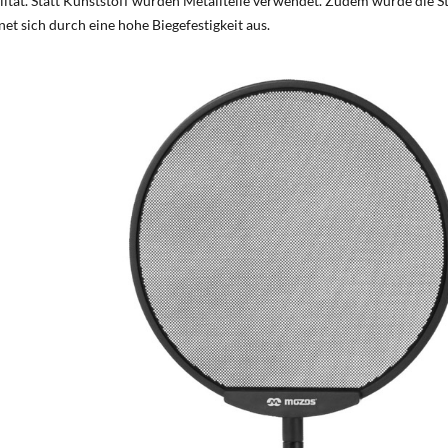
ität. Statt Kunststoff wurden Metallteile verwendet. Zudem wurde die Sta
hnet sich durch eine hohe Biegefestigkeit aus.