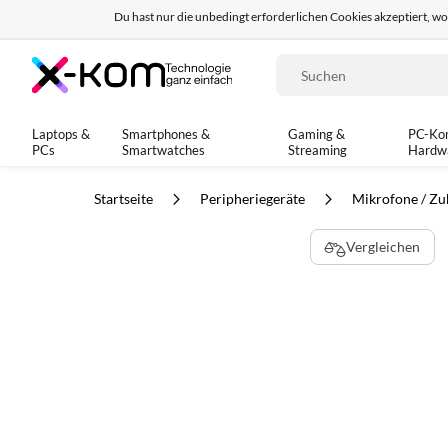
Du hast nur die unbedingt erforderlichen Cookies akzeptiert, w
Seit 8 Jahren für dich da!
95% positives Fe
Suche
Laptops &
Smartphones &
Gaming &
PC-Ko
PCs
Smartwatches
Streaming
Hardw
Startseite
Peripheriegeräte
Mikrofone / Z
Zum
Vergleichen
Ende
der
Bildgalerie
springen