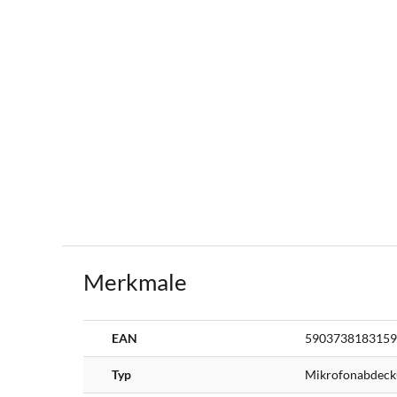
Merkmale
Weitere
EAN
5903738183159
Informationen
Typ
Mikrofonabdeck