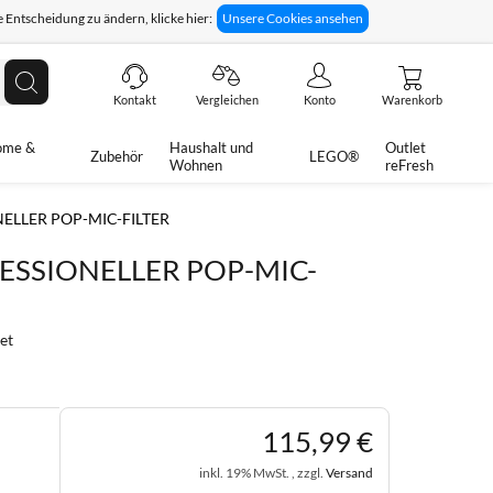
 Entscheidung zu ändern, klicke hier:
Unsere Cookies ansehen
giges Rückgaberecht
Technische Unterstützung
Suche
Kontakt
Vergleichen
Konto
Warenkorb
ome &
Haushalt und
Outlet
Zubehör
LEGO®
Wohnen
reFresh
ELLER POP-MIC-FILTER
ESSIONELLER POP-MIC-
et
115
,
99
€
inkl. 19% MwSt. , zzgl.
Versand