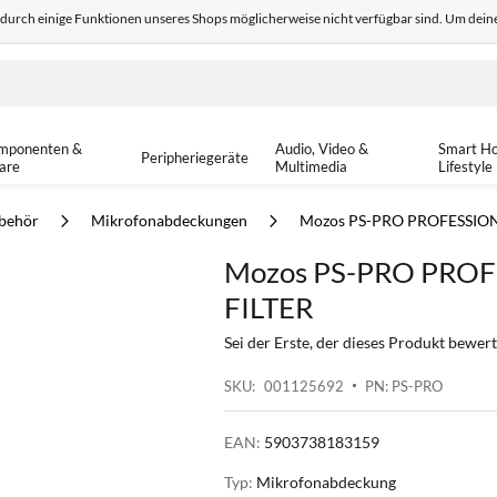
odurch einige Funktionen unseres Shops möglicherweise nicht verfügbar sind. Um deine
edback
Sicher einkaufen
14-tä
mponenten &
Audio, Video &
Smart H
Peripheriegeräte
are
Multimedia
Lifestyle
ubehör
Mikrofonabdeckungen
Mozos PS-PRO PROFESSION
Mozos PS-PRO PROF
FILTER
Sei der Erste, der dieses Produkt bewert
SKU
001125692
PN: PS-PRO
EAN:
5903738183159
Typ:
Mikrofonabdeckung