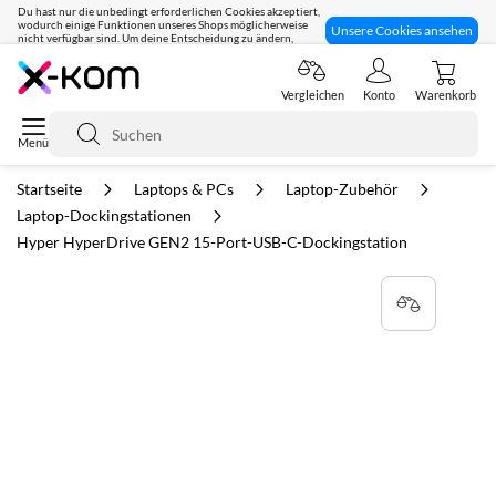
Du hast nur die unbedingt erforderlichen Cookies akzeptiert,
wodurch einige Funktionen unseres Shops möglicherweise
Unsere Cookies ansehen
nicht verfügbar sind. Um deine Entscheidung zu ändern,
klicke hier:
Seit 8 Jahren für dich da!
Vergleichen
Konto
Warenkorb
Suche
Startseite
Laptops & PCs
Laptop-Zubehör
Laptop-Dockingstationen
Hyper HyperDrive GEN2 15-Port-USB-C-Dockingstation
Zum
Ende
der
Bildgalerie
springen