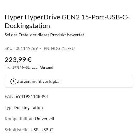
Hyper HyperDrive GEN2 15-Port-USB-C-
Zum
Anfang
Dockingstation
der
Sei der Erste, der dieses Produkt bewertet
Bildgalerie
springen
SKU
001149269
PN: HDG215-EU
223
,
99
€
inkl. 19% MwSt. , zzgl.
Versand
Zurzeit nicht verfügbar
EAN:
6941921148393
Typ:
Dockingstation
Kompatibilität:
Universell
Schnittstelle:
USB, USB-C