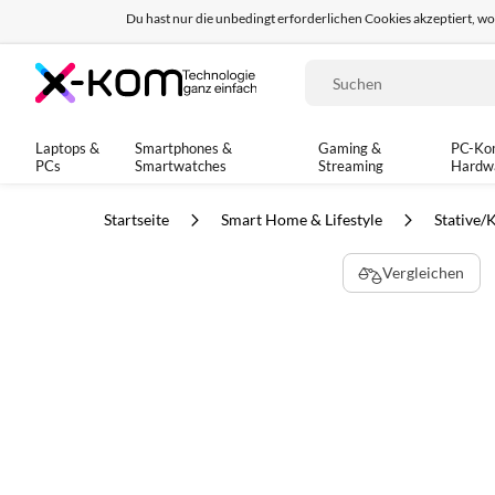
Du hast nur die unbedingt erforderlichen Cookies akzeptiert, w
Seit 8 Jahren für dich da!
95% positives Fe
Suche
Laptops &
Smartphones &
Gaming &
PC-Ko
PCs
Smartwatches
Streaming
Hardw
Startseite
Smart Home & Lifestyle
Stative/
Zum
Vergleichen
Ende
der
Bildgalerie
springen