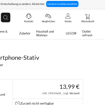
 Entscheidung zu ändern, klicke hier:
Unsere Cookies ansehen
giges Rückgaberecht
Technische Unterstützung
Suche
Kontakt
Vergleichen
Konto
Warenkorb
ome &
Haushalt und
Outlet
Zubehör
LEGO®
Wohnen
reFresh
rtphone-Stativ
et
13
,
99
€
inkl. 19% MwSt. , zzgl.
Versand
 und
Zurzeit nicht verfügbar