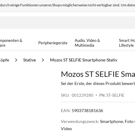
odurch einige Funktionen unseres Shops möglicherweise nicht verfügbar sind. Um deine
edback
Sicher einkaufen
14-tä
mponenten &
Audio, Video &
Smart H
Peripheriegeräte
are
Multimedia
Lifestyle
Köpfe
Stative
Mozos ST SELFIE Smartphone-Stativ
Mozos ST SELFIE Sma
Sei der Erste, der dieses Produkt bewert
SKU
001239280
PN: ST-SELFIE
EAN:
5903738181636
Verwendungszweck:
Smartphone, Foto
Video