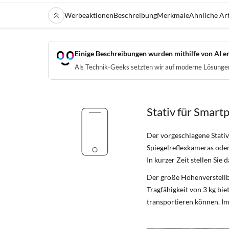
Werbeaktionen
Beschreibung
Merkmale
Ähnliche Art
Einige Beschreibungen wurden mithilfe von AI er
Als Technik-Geeks setzten wir auf moderne Lösungen 
Stativ für Smar
Der vorgeschlagene Stativ 
Spiegelreflexkameras oder 
In kurzer Zeit stellen Sie
Der große Höhenverstellbe
Tragfähigkeit von 3 kg bie
transportieren können. Im 