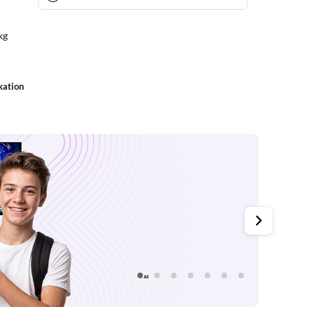
kg
kation