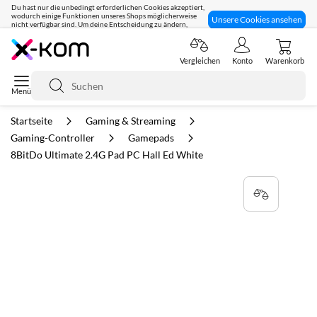
Du hast nur die unbedingt erforderlichen Cookies akzeptiert,
wodurch einige Funktionen unseres Shops möglicherweise
Unsere Cookies ansehen
nicht verfügbar sind. Um deine Entscheidung zu ändern,
klicke hier:
Seit 8 Jahren für dich da!
Vergleichen
Konto
Warenkorb
Suche
Startseite
Gaming & Streaming
Gaming-Controller
Gamepads
8BitDo Ultimate 2.4G Pad PC Hall Ed White
Zum
Ende
der
Bildgalerie
springen