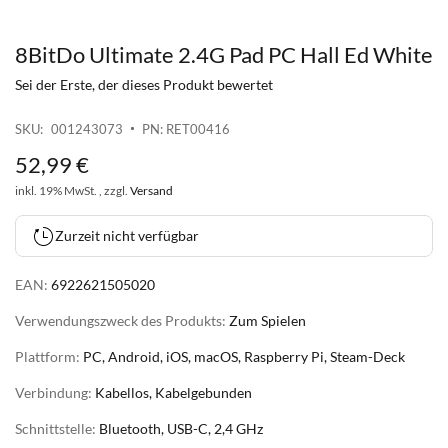
8BitDo Ultimate 2.4G Pad PC Hall Ed White
Zum
Anfang
Sei der Erste, der dieses Produkt bewertet
der
Bildgalerie
SKU
001243073
PN: RET00416
springen
52
,
99
€
inkl. 19% MwSt. , zzgl.
Versand
Zurzeit nicht verfügbar
EAN:
6922621505020
Verwendungszweck des Produkts:
Zum Spielen
Plattform:
PC, Android, iOS, macOS, Raspberry Pi, Steam-Deck
Verbindung:
Kabellos, Kabelgebunden
Schnittstelle:
Bluetooth, USB-C, 2,4 GHz