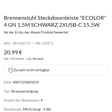
Brennenstuhl Steckdosenleiste "ECOLOR"
Zum
Anfang
4 GN 1,5M SCHWARZ 2XUSB-C 15,5W
der
Sei der Erste, der dieses Produkt bewertet
Bildgalerie
springen
SKU
001326712
PN: 230272
20
,
99
€
inkl. 19% MwSt. , zzgl.
Versand
Zurzeit nicht verfügbar
EAN:
4007123693559
Typ:
Stromversorgung
Anzahl der Steckdosen:
4
Steckdosen:
Mit Erdung - 4 Stk.