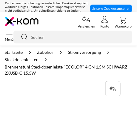
Du hast nur die unbedingt erforderlichen Cookies akzeptiert,
wodurch einige Funktionen unseres Shops möglicherweise
Unsere Cookies ansehen
nicht verfügbar sind. Um deine Entscheidung zu ändern,
klicke hier:
Seit 8 Jahren für dich da!
Vergleichen
Konto
Warenkorb
Suche
Startseite
Zubehör
Stromversorgung
Steckdosenleisten
Brennenstuhl Steckdosenleiste "ECOLOR" 4 GN 1,5M SCHWARZ
2XUSB-C 15,5W
Zum
Ende
der
Bildgalerie
springen