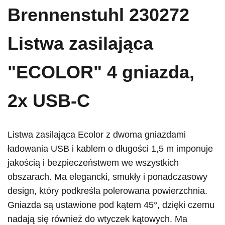
Brennenstuhl 230272
Listwa zasilająca
"ECOLOR" 4 gniazda,
2x USB-C
Listwa zasilająca Ecolor z dwoma gniazdami
ładowania USB i kablem o długości 1,5 m imponuje
jakością i bezpieczeństwem we wszystkich
obszarach. Ma elegancki, smukły i ponadczasowy
design, który podkreśla polerowana powierzchnia.
Gniazda są ustawione pod kątem 45°, dzięki czemu
nadają się również do wtyczek kątowych. Ma