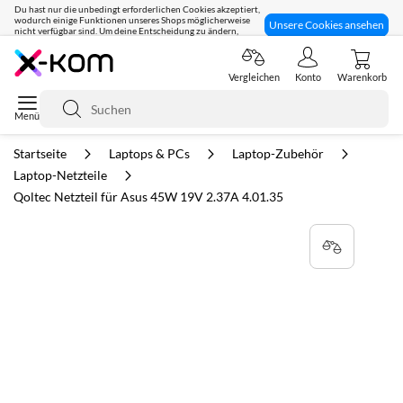
Du hast nur die unbedingt erforderlichen Cookies akzeptiert,
wodurch einige Funktionen unseres Shops möglicherweise
Unsere Cookies ansehen
nicht verfügbar sind. Um deine Entscheidung zu ändern,
klicke hier:
Seit 8 Jahren für dich da!
Vergleichen
Konto
Warenkorb
Suche
Startseite
Laptops & PCs
Laptop-Zubehör
Laptop-Netzteile
Qoltec Netzteil für Asus 45W 19V 2.37A 4.01.35
Zum
Ende
der
Bildgalerie
springen