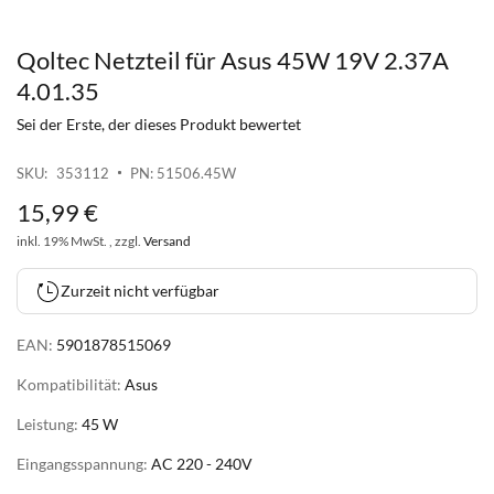
Qoltec Netzteil für Asus 45W 19V 2.37A
Zum
Anfang
4.01.35
der
Sei der Erste, der dieses Produkt bewertet
Bildgalerie
springen
SKU
353112
PN: 51506.45W
15
,
99
€
inkl. 19% MwSt. , zzgl.
Versand
Zurzeit nicht verfügbar
EAN:
5901878515069
Kompatibilität:
Asus
Leistung:
45 W
Eingangsspannung:
AC 220 - 240V