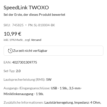
SpeedLink TWOXO
Zum
Anfang
Sei der Erste, der dieses Produkt bewertet
der
Bildgalerie
SKU
745825
PN: SL-810004-BK
springen
10
,
99
€
inkl. 19% MwSt. , zzgl.
Versand
Zurzeit nicht verfügbar
EAN:
4027301309775
Set-Typ:
2.0
Lautsprecherleistung (RMS):
5W
Ausgangs-/Eingangsanschlüsse:
USB - 1 Stk., 3,5-mm-
Miniklinkenausgang - 1 Stk.
Zusätzliche Informationen:
Lautstärkeregelung, Impedanz: 4 Ohm,