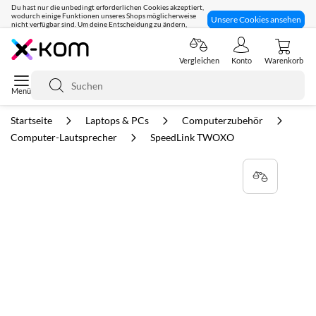
Du hast nur die unbedingt erforderlichen Cookies akzeptiert,
wodurch einige Funktionen unseres Shops möglicherweise
Unsere Cookies ansehen
nicht verfügbar sind. Um deine Entscheidung zu ändern,
klicke hier:
Seit 8 Jahren für dich da!
Vergleichen
Konto
Warenkorb
Suche
Startseite
Laptops & PCs
Computerzubehör
Computer-Lautsprecher
SpeedLink TWOXO
Zum
Ende
der
Bildgalerie
springen