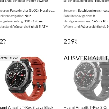
 der Erste, der dieses Produkt bewertet
Sei der Erste, der dieses Produkt be
nsoren:
Pulsoximeter (SpO2), Herzfrequenzmesser
Sensoren:
Beschleunigungsmesser, Barometer, Gyroskop, Kompass, Pulsoximeter (SpO2), Lichtsensor, The
ellitennavigation:
Nein
Satellitennavigation:
Ja
ndgelenkumfang:
120 - 190 mm
Handgelenkumfang:
145 - 210 
derstand:
Wasserdichtigkeit 5 ATM
Widerstand:
Wasserdichtigkeit 
2
259
99
99
€
€
AUSVERKAUFT
Letzte Stücke
ami Amazfit T-Rex 3 Lava Black
Huami Amazfit T-Rex 3 On