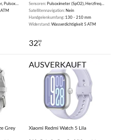
Herzfrequenzmesser
Sensoren:
Pulsoximeter (SpO2), Herzfrequenzmesser
5 ATM
Satellitennavigation:
Nein
Handgelenkumfang:
130 - 210 mm
Widerstand:
Wasserdichtigkeit 5 ATM
32
99
€
AUSVERKAUFT
ze Grey
Xiaomi Redmi Watch 5 Lila