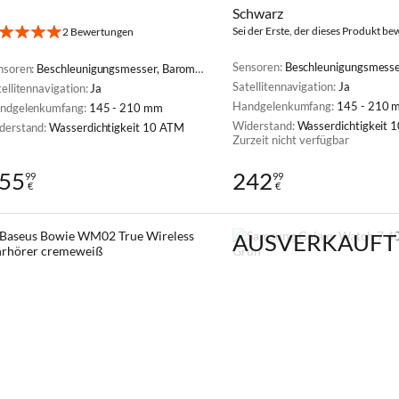
Schwarz
Sei der Erste, der dieses Produkt be
2 Bewertungen
Sensoren:
Beschleunigungsmesser, Barometer, Gyroskop, Kompass, Pulsoximeter (SpO2), Lichtsensor, The
nsoren:
Beschleunigungsmesser, Barometer, Gyroskop, Kompass, Pulsoximeter (SpO2), Lichtsensor, Thermometer, Barometrischer Höhenmesser
Satellitennavigation:
Ja
ellitennavigation:
Ja
Handgelenkumfang:
145 - 210 
ndgelenkumfang:
145 - 210 mm
Widerstand:
Wasserdichtigkeit 
derstand:
Wasserdichtigkeit 10 ATM
Zurzeit nicht verfügbar
55
242
99
99
€
€
AUSVERKAUFT