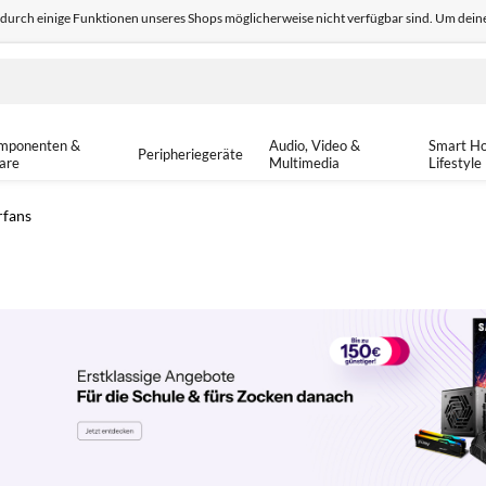
odurch einige Funktionen unseres Shops möglicherweise nicht verfügbar sind. Um deine
edback
Sicher einkaufen
14-tä
mponenten &
Audio, Video &
Smart H
Peripheriegeräte
are
Multimedia
Lifestyle
rfans