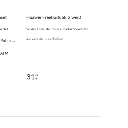
nset
Huawei Freebuds SE 2 weiß
wertet
Sei der Erste, der dieses Produkt bewertet
Zurzeit nicht verfügbar
chtsensor, Thermometer
5 ATM
31
99
€