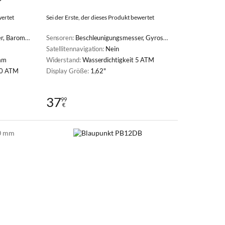
wertet
Sei der Erste, der dieses Produkt bewertet
rmometer, Barometrischer Höhenmesser
Sensoren:
Beschleunigungsmesser, Gyroskop, Pulsoximeter (SpO2), Lichtsensor
Satellitennavigation:
Nein
mm
Widerstand:
Wasserdichtigkeit 5 ATM
10 ATM
Display Größe:
1,62"
37
99
€