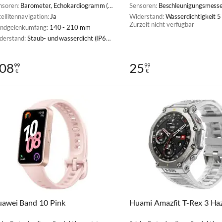
nsoren:
Barometer, Echokardiogramm (EKG), Kompass, Pulsoximeter (SpO2), Herzfrequenzmesser, Thermometer
Sensoren:
Beschleunigungsmesser, Pulsoximeter (SpO2), 
ellitennavigation:
Ja
Widerstand:
Wasserdichtigkeit 
Zurzeit nicht verfügbar
ndgelenkumfang:
140 - 210 mm
derstand:
Staub- und wasserdicht (IP68), Wasserdichtigkeit 5 ATM
08
25
99
99
€
€
awei Band 10 Pink
Huami Amazfit T-Rex 3 Ha