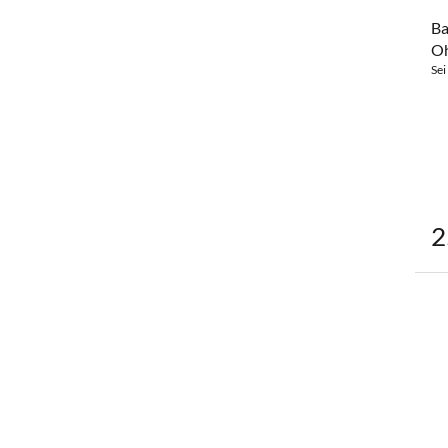
Ba
Oh
Sei
2