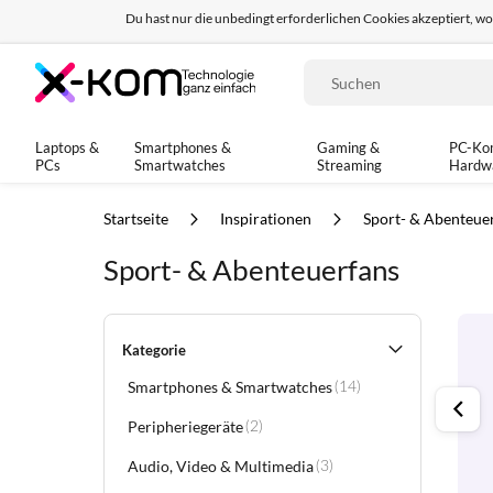
Du hast nur die unbedingt erforderlichen Cookies akzeptiert, w
Seit 8 Jahren für dich da!
95% positives Fe
Suche
Laptops &
Smartphones &
Gaming &
PC-Ko
PCs
Smartwatches
Streaming
Hardw
Startseite
Inspirationen
Sport- & Abenteue
Sport- & Abenteuerfans
Kategorie
Smartphones & Smartwatches
Artikel
(14)
Peripheriegeräte
Artikel
(2)
Audio, Video & Multimedia
Artikel
(3)