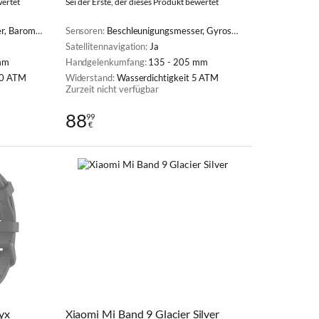
wertet
Sei der Erste, der dieses Produkt bewertet
rmometer, Barometrischer Höhenmesser
Sensoren:
Beschleunigungsmesser, Gyroskop, Kompass, Pulsoximeter (SpO2), Herzfrequenzmesser, Lichtsensor
Satellitennavigation:
Ja
mm
Handgelenkumfang:
135 - 205 mm
10 ATM
Widerstand:
Wasserdichtigkeit 5 ATM
Zurzeit nicht verfügbar
88
99
€
yx
Xiaomi Mi Band 9 Glacier Silver