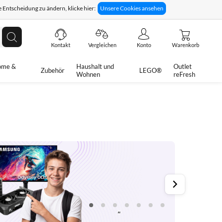
 Entscheidung zu ändern, klicke hier:
Unsere Cookies ansehen
giges Rückgaberecht
Technische Unterstützung
Suche
Kontakt
Vergleichen
Konto
Warenkorb
ome &
Haushalt und
Outlet
Zubehör
LEGO®
Wohnen
reFresh