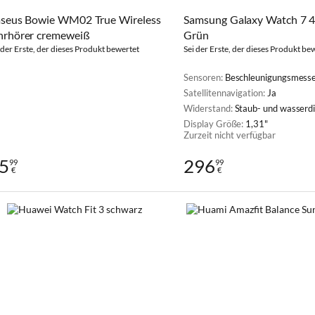
seus Bowie WM02 True Wireless
Samsung Galaxy Watch 7 
rhörer cremeweiß
Grün
 der Erste, der dieses Produkt bewertet
Sei der Erste, der dieses Produkt be
Sensoren:
Beschleunigungsmesser, Barometer, Gyroskop, BIA-Sensor, Echokardiogramm (EKG), Herzfrequ
Satellitennavigation:
Ja
Widerstand:
Staub- und wasserdicht (IP68), Militärstandard (MIL-STD-810H)
Display Größe:
1,31"
Zurzeit nicht verfügbar
5
296
99
99
€
€