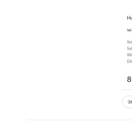
Hu
Sei
Se
Sat
Wi
Di
8