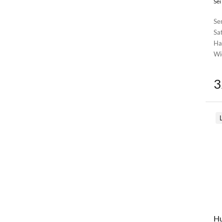
Sei
Se
Sat
Ha
Wi
3
Hu