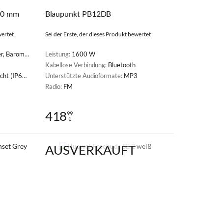
40 mm
Blaupunkt PB12DB
wertet
Sei der Erste, der dieses Produkt bewertet
enzmesser, Lichtsensor, Thermometer
Leistung:
1600 W
Kabellose Verbindung:
Bluetooth
, Wasserdichtigkeit 5 ATM
Unterstützte Audioformate:
MP3
Radio:
FM
418
99
€
AUSVERKAUFT