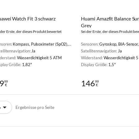
awei Watch Fit 3 schwarz
Huami Amazfit Balance Su
Grey
 der Erste, der dieses Produkt bewertet
Sei der Erste, der dieses Produkt be
nsoren:
Kompass, Pulsoximeter (SpO2), Herzfrequenzmesser
Sensoren:
Gyroskop, BIA-Sensor, Pulsoximeter (SpO2), Herzfrequenzmesser, Li
ellitennavigation:
Ja
Satellitennavigation:
Ja
derstand:
Wasserdichtigkeit 5 ATM
Widerstand:
Wasserdichtigkeit 
splay Größe:
1,82"
Display Größe:
1,5"
9
146
99
99
€
€
Ergebnisse pro Seite