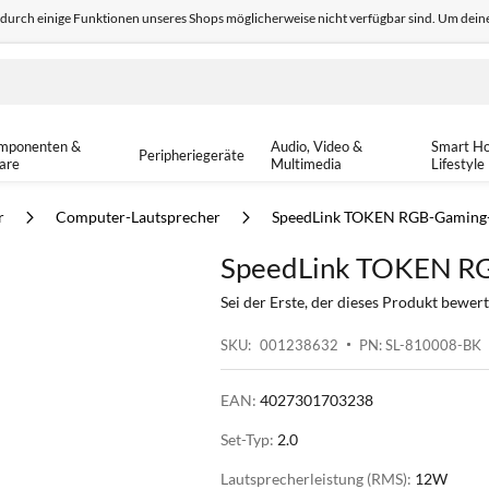
odurch einige Funktionen unseres Shops möglicherweise nicht verfügbar sind. Um deine
edback
Sicher einkaufen
14-tä
mponenten &
Audio, Video &
Smart H
Peripheriegeräte
are
Multimedia
Lifestyle
r
Computer-Lautsprecher
SpeedLink TOKEN RGB-Gaming-
SpeedLink TOKEN RG
Sei der Erste, der dieses Produkt bewert
SKU
001238632
PN: SL-810008-BK
EAN:
4027301703238
Set-Typ:
2.0
Lautsprecherleistung (RMS):
12W