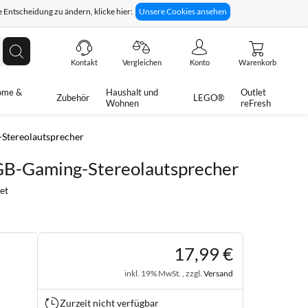
 Entscheidung zu ändern, klicke hier:
Unsere Cookies ansehen
giges Rückgaberecht
Technische Unterstützung
Suche
Kontakt
Vergleichen
Konto
Warenkorb
ome &
Haushalt und
Outlet
Zubehör
LEGO®
Wohnen
reFresh
Stereolautsprecher
B-Gaming-Stereolautsprecher
et
17
,
99
€
inkl. 19% MwSt. , zzgl.
Versand
Zurzeit nicht verfügbar