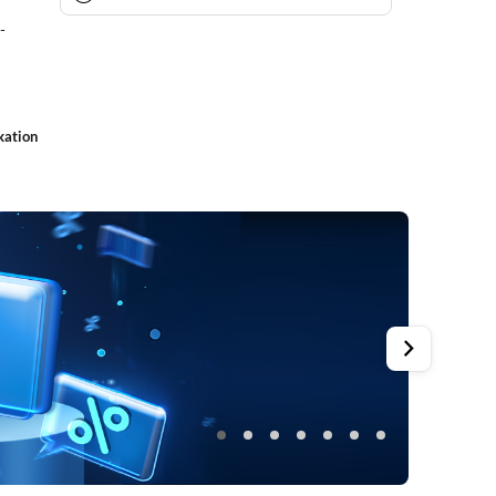
-
kation