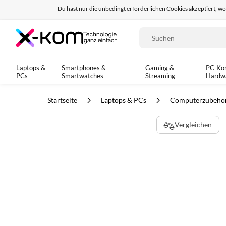
Du hast nur die unbedingt erforderlichen Cookies akzeptiert, w
Seit 8 Jahren für dich da!
95% positives Fe
Suche
Laptops &
Smartphones &
Gaming &
PC-Ko
PCs
Smartwatches
Streaming
Hardw
Startseite
Laptops & PCs
Computerzubehö
Zum
Vergleichen
Ende
der
Bildgalerie
springen