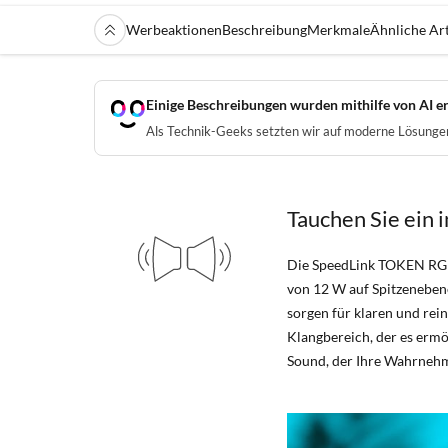
Werbeaktionen
Beschreibung
Merkmale
Ähnliche Art
Einige Beschreibungen wurden mithilfe von AI er
Als Technik-Geeks setzten wir auf moderne Lösungen 
Tauchen Sie ein
Die SpeedLink TOKEN RGB 
von 12 W auf Spitzenebene 
sorgen für klaren und rein
Klangbereich, der es ermö
Sound, der Ihre Wahrnehm