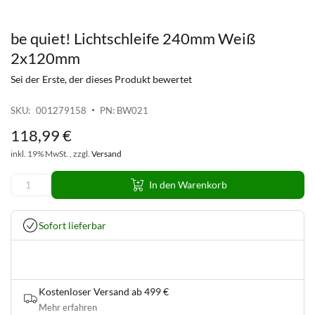
be quiet! Lichtschleife 240mm Weiß
Zum
Anfang
2x120mm
der
Sei der Erste, der dieses Produkt bewertet
Bildgalerie
springen
SKU
001279158
PN: BW021
118
,
99
€
inkl. 19% MwSt. , zzgl.
Versand
In den Warenkorb
Sofort lieferbar
Kostenloser Versand ab 499 €
Mehr erfahren