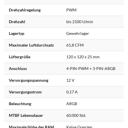
Drehzahlregelung
PWM
Drehzahl
bis 2100 U/min
Lagertyp
Gewehrlager
Maximaler Luftdurchsatz
61,8 CFM
Lüftergröße
120 x 120 x 25 mm
Anschluss
4-PIN-PWM + 3-PIN-ARGB
Versorgungsspannung
12 V
Versorgungsstrom
0,17 A
Beleuchtung
ARGB
MTBF Lebensdauer
60.000 Std.
Maximale Höhe des RAM
Keine Grenzen