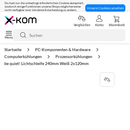
Du hast nur die unbedingt erforderlichen Cookies akzeptiert,
wodurch einige Funktionen unseres Shops möglicherweise
Unsere Cookies ansehen
nicht verfügbar sind. Um deine Entscheidung zu ändern,
klicke hier:
Seit 8 Jahren für dich da!
Vergleichen
Konto
Warenkorb
Suche
Startseite
PC-Komponenten & Hardware
Computerkühlungen
Prozessorkühlungen
be quiet! Lichtschleife 240mm Weiß 2x120mm
Zum
Ende
der
Bildgalerie
springen