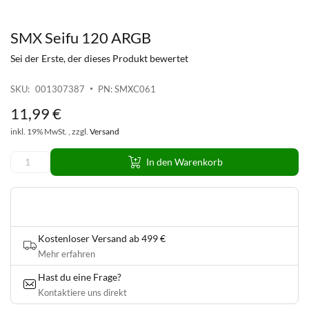
SMX Seifu 120 ARGB
Zum
Anfang
Sei der Erste, der dieses Produkt bewertet
der
Bildgalerie
SKU
001307387
PN: SMXC061
springen
11
,
99
€
inkl. 19% MwSt. , zzgl.
Versand
In den Warenkorb
Kostenloser Versand ab 499 €
Mehr erfahren
Hast du eine Frage?
Kontaktiere uns direkt