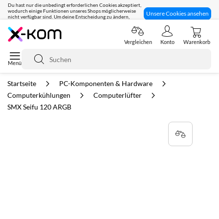
Du hast nur die unbedingt erforderlichen Cookies akzeptiert,
wodurch einige Funktionen unseres Shops möglicherweise
Unsere Cookies ansehen
nicht verfügbar sind. Um deine Entscheidung zu ändern,
klicke hier:
Seit 8 Jahren für dich da!
Vergleichen
Konto
Warenkorb
Suche
Startseite
PC-Komponenten & Hardware
Computerkühlungen
Computerlüfter
SMX Seifu 120 ARGB
Zum
Ende
der
Bildgalerie
springen