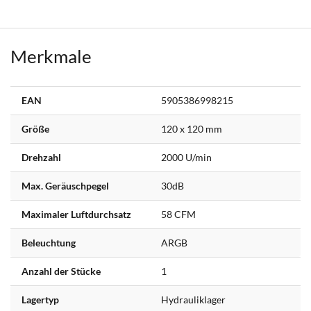
Merkmale
Weitere
EAN
5905386998215
Informationen
Größe
120 x 120 mm
Drehzahl
2000 U/min
Max. Geräuschpegel
30dB
Maximaler Luftdurchsatz
58 CFM
Beleuchtung
ARGB
Anzahl der Stücke
1
Lagertyp
Hydrauliklager