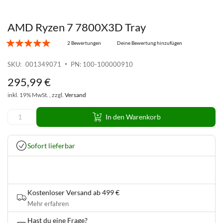
AMD Ryzen 7 7800X3D Tray
Zum
Anfang
2 Bewertungen
Deine Bewertung hinzufügen
der
Bildgalerie
SKU
001349071
PN: 100-100000910
springen
295
,
99
€
inkl. 19% MwSt. , zzgl.
Versand
In den Warenkorb
Sofort lieferbar
Kostenloser Versand ab 499 €
Mehr erfahren
Hast du eine Frage?