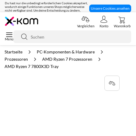
Du hast nur die unbedingt erforderlichen Cookies akzeptiert,
wodurch einige Funktionen unseres Shops möglicherweise
Unsere Cookies ansehen
nicht verfügbar sind. Um deine Entscheidung zu ändern,
klicke hier:
Seit 8 Jahren für dich da!
Vergleichen
Konto
Warenkorb
Suche
Startseite
PC-Komponenten & Hardware
Prozessoren
AMD Ryzen 7 Prozessoren
AMD Ryzen 7 7800X3D Tray
Zum
Ende
der
Bildgalerie
springen