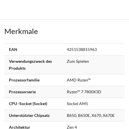
Merkmale
Weitere
EAN
4251538815963
Informationen
Verwendungszweck des
Zum Spielen
Produkts
Prozessorfamilie
AMD Ryzen™
Prozessorserie
Ryzen™ 7 7800X3D
CPU -Socket (Socket)
Sockel AM5
Unterstützter Chipsatz
B650, B650E, X670, X670E
Architektur
Zen 4