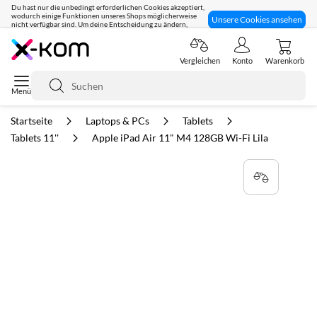
Du hast nur die unbedingt erforderlichen Cookies akzeptiert,
wodurch einige Funktionen unseres Shops möglicherweise
Unsere Cookies ansehen
nicht verfügbar sind. Um deine Entscheidung zu ändern,
klicke hier:
Seit 8 Jahren für dich da!
Vergleichen
Konto
Warenkorb
Suche
Startseite
Laptops & PCs
Tablets
Tablets 11''
Apple iPad Air 11" M4 128GB Wi-Fi Lila
Zum
Ende
der
Bildgalerie
springen