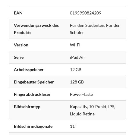
Weitere
EAN
0195950824209
Informationen
Verwendungszweck des
Für den Studenten, Für den
Produkts
Schüler
Version
Wi-Fi
Serie
iPad Air
Arbeitsspeicher
12 GB
Eingebauter Speicher
128 GB
Fingerabdruckleser
Power-Taste
Bildschirmtyp
Kapazitiv, 10-Punkt, IPS,
Liquid Retina
Bildschirmdiagonale
11"