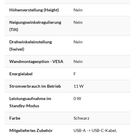
Höhenverstellung (Height)
Nein
Neigungswinkelregulierung
Nein
(Tilt)
Drehwinkeleinstellung
Nein
(Swivel)
Wandmontageoption - VESA
Nein
Energielabel
F
Stromverbrauch im Betrieb
11 W
Leistungsaufnahme im
0 W
Standby-Modus
Farbe
Schwarz
Mitgeliefertes Zubehör
USB-A -> USB-C-Kabel,