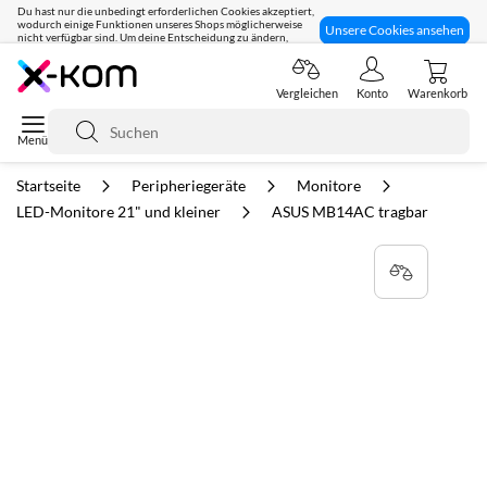
Du hast nur die unbedingt erforderlichen Cookies akzeptiert,
wodurch einige Funktionen unseres Shops möglicherweise
Unsere Cookies ansehen
nicht verfügbar sind. Um deine Entscheidung zu ändern,
klicke hier:
Seit 8 Jahren für dich da!
Vergleichen
Konto
Warenkorb
Suche
Startseite
Peripheriegeräte
Monitore
LED-Monitore 21" und kleiner
ASUS MB14AC tragbar
Zum
Ende
der
Bildgalerie
springen