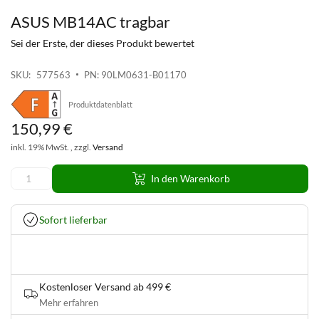
ASUS MB14AC tragbar
Zum
Anfang
Sei der Erste, der dieses Produkt bewertet
der
Bildgalerie
SKU
577563
PN: 90LM0631-B01170
springen
Produktdatenblatt
150
,
99
€
inkl. 19% MwSt. , zzgl.
Versand
In den Warenkorb
Sofort lieferbar
Kostenloser Versand ab 499 €
Mehr erfahren