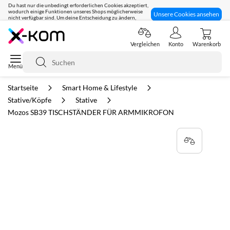
Du hast nur die unbedingt erforderlichen Cookies akzeptiert,
wodurch einige Funktionen unseres Shops möglicherweise
Unsere Cookies ansehen
nicht verfügbar sind. Um deine Entscheidung zu ändern,
klicke hier:
Seit 8 Jahren für dich da!
Vergleichen
Konto
Warenkorb
Suche
Startseite
Smart Home & Lifestyle
Stative/Köpfe
Stative
Mozos SB39 TISCHSTÄNDER FÜR ARMMIKROFON
Zum
Ende
der
Bildgalerie
springen