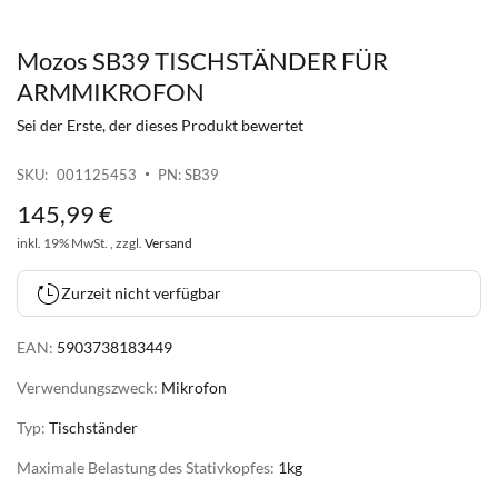
Mozos SB39 TISCHSTÄNDER FÜR
Zum
Anfang
ARMMIKROFON
der
Sei der Erste, der dieses Produkt bewertet
Bildgalerie
springen
SKU
001125453
PN: SB39
145
,
99
€
inkl. 19% MwSt. , zzgl.
Versand
Zurzeit nicht verfügbar
EAN:
5903738183449
Verwendungszweck:
Mikrofon
Typ:
Tischständer
Maximale Belastung des Stativkopfes:
1kg