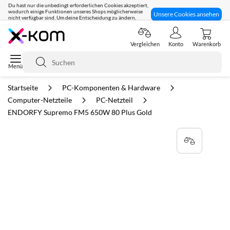
Du hast nur die unbedingt erforderlichen Cookies akzeptiert,
wodurch einige Funktionen unseres Shops möglicherweise
Unsere Cookies ansehen
nicht verfügbar sind. Um deine Entscheidung zu ändern,
klicke hier:
Seit 8 Jahren für dich da!
Vergleichen
Konto
Warenkorb
Suche
Startseite
PC-Komponenten & Hardware
Computer-Netzteile
PC-Netzteil
ENDORFY Supremo FM5 650W 80 Plus Gold
Zum
Ende
der
Bildgalerie
springen