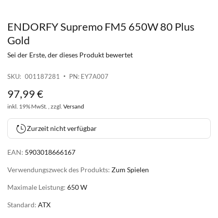
ENDORFY Supremo FM5 650W 80 Plus
Zum
Anfang
Gold
der
Sei der Erste, der dieses Produkt bewertet
Bildgalerie
springen
SKU
001187281
PN: EY7A007
97
,
99
€
inkl. 19% MwSt. , zzgl.
Versand
Zurzeit nicht verfügbar
EAN:
5903018666167
Verwendungszweck des Produkts:
Zum Spielen
Maximale Leistung:
650 W
Standard:
ATX