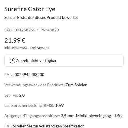
Surefire Gator Eye
Zum
Anfang
Sei der Erste, der dieses Produkt bewertet
der
Bildgalerie
SKU
001258266
PN: 48820
springen
21
,
99
€
inkl. 19% MwSt. , zzgl.
Versand
Zurzeit nicht verfügbar
EAN:
0023942488200
Verwendungszweck des Produkts:
Zum Spielen
Set-Typ:
2.0
Lautsprecherleistung (RMS):
10W
Ausgangs-/Eingangsanschlüsse:
3,5-mm-Miniklinkeneingang - 1 Stk.
Scrollen Sie zur vollständigen Spezifikation