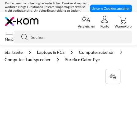
Du hast nur die unbedingt erforderlichen Cookies akzeptiert,
wodurch einige Funktionen unseres Shops möglicherweise
Unsere Cookies ansehen
nicht verfügbar sind. Um deine Entscheidung zu ändern,
klicke hier:
Seit 8 Jahren für dich da!
Vergleichen
Konto
Warenkorb
Suche
Startseite
Laptops & PCs
Computerzubehör
Computer-Lautsprecher
Surefire Gator Eye
Zum
Ende
der
Bildgalerie
springen