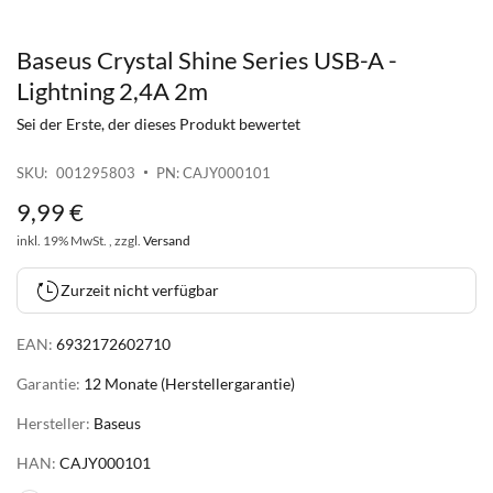
Baseus Crystal Shine Series USB-A -
Zum
Anfang
Lightning 2,4A 2m
der
Sei der Erste, der dieses Produkt bewertet
Bildgalerie
springen
SKU
001295803
PN: CAJY000101
9
,
99
€
inkl. 19% MwSt. , zzgl.
Versand
Zurzeit nicht verfügbar
EAN:
6932172602710
Garantie:
12 Monate (Herstellergarantie)
Hersteller:
Baseus
HAN:
CAJY000101