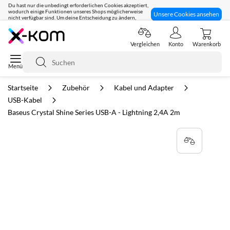
Du hast nur die unbedingt erforderlichen Cookies akzeptiert,
wodurch einige Funktionen unseres Shops möglicherweise
Unsere Cookies ansehen
nicht verfügbar sind. Um deine Entscheidung zu ändern,
klicke hier:
Seit 8 Jahren für dich da!
Vergleichen
Konto
Warenkorb
Suche
Startseite
Zubehör
Kabel und Adapter
USB-Kabel
Baseus Crystal Shine Series USB-A - Lightning 2,4A 2m
Zum
Ende
der
Bildgalerie
springen