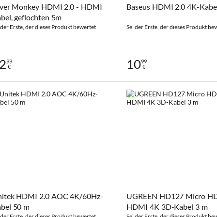
lver Monkey HDMI 2.0 - HDMI
Baseus HDMI 2.0 4K-Kabe
bel, geflochten 5m
 der Erste, der dieses Produkt bewertet
Sei der Erste, der dieses Produkt be
2
10
99
99
€
€
itek HDMI 2.0 AOC 4K/60Hz-
UGREEN HD127 Micro HD
bel 50 m
HDMI 4K 3D-Kabel 3 m
 der Erste, der dieses Produkt bewertet
Sei der Erste, der dieses Produkt be