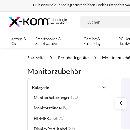
Du hast nur die unbedingt erforderlichen Cookies akzeptiert, w
Seit 8 Jahren für dich da!
95% positives Fe
Suche
Laptops &
Smartphones &
Gaming &
PC-Ko
PCs
Smartwatches
Streaming
Hardw
Startseite
Peripheriegeräte
Monitorzubehö
Monitorzubehör
Kategorie
Monitorhalterungen
Artikel
(81)
Monitorständer
Artikel
(9)
HDMI-Kabel
Artikel
(93)
DisplayPort-Kabel
Artikel
(36)