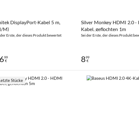
itek DisplayPort-Kabel 5 m,
Silver Monkey HDMI 2.0 
M/M)
Kabel, geflochten 1m
 der Erste, der dieses Produkt bewertet
Sei der Erste, der dieses Produkt be
6
8
99
99
€
€
Letzte Stücke