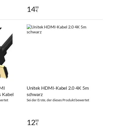
14
99
€
DMI
Unitek HDMI-Kabel 2.0 4K 5m
s Kabel
schwarz
wertet
Sei der Erste, der dieses Produkt bewertet
12
99
€