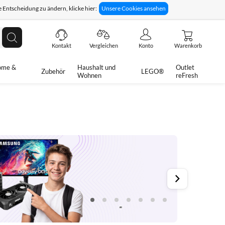
 Entscheidung zu ändern, klicke hier:
Unsere Cookies ansehen
giges Rückgaberecht
Technische Unterstützung
Suche
Kontakt
Vergleichen
Konto
Warenkorb
ome &
Haushalt und
Outlet
Zubehör
LEGO®
Wohnen
reFresh