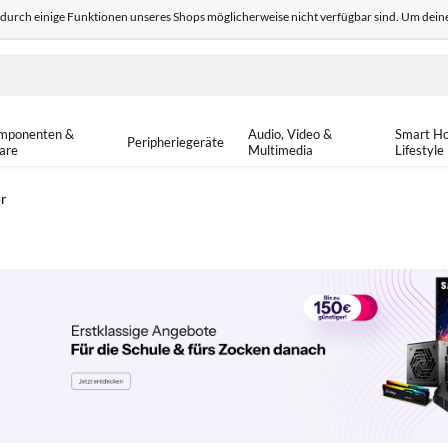
odurch einige Funktionen unseres Shops möglicherweise nicht verfügbar sind. Um deine
edback
Sicher einkaufen
14-tä
mponenten &
Audio, Video &
Smart H
Peripheriegeräte
are
Multimedia
Lifestyle
r