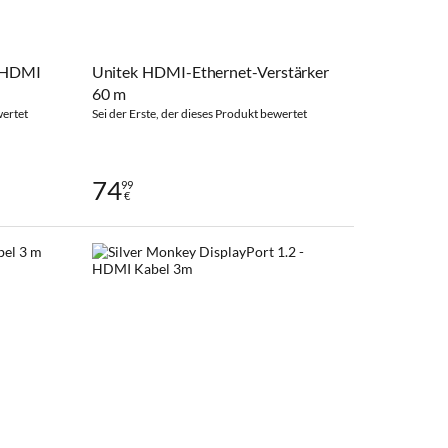
- HDMI
Unitek HDMI-Ethernet-Verstärker
60 m
wertet
Sei der Erste, der dieses Produkt bewertet
74
99
€