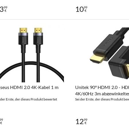
3
10
99
99
€
€
seus HDMI 2.0 4K-Kabel 1 m
Unitek 90° HDMI 2.0 - H
4K/60Hz 3m abgewinkelte
 der Erste, der dieses Produkt bewertet
Sei der Erste, der dieses Produkt be
12
99
99
€
€