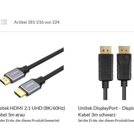
Anzeigen
Artikel
181
-
216
von
224
te
Liste
als
itek HDMI 2.1 UHD (8K/60Hz)
Unitek DisplayPort - Displ
bel 5m grau
Kabel 3m schwarz
 der Erste, der dieses Produkt bewertet
Sei der Erste, der dieses Produkt be