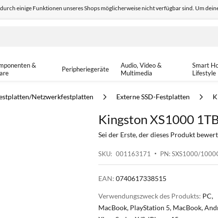
odurch einige Funktionen unseres Shops möglicherweise nicht verfügbar sind. Um deine
edback
Sicher einkaufen
14-tä
mponenten &
Audio, Video &
Smart H
Peripheriegeräte
are
Multimedia
Lifestyle
estplatten/Netzwerkfestplatten
Externe SSD-Festplatten
K
Kingston XS1000 1TB
Sei der Erste, der dieses Produkt bewert
SKU
001163171
PN: SXS1000/1000
EAN:
0740617338515
Verwendungszweck des Produkts:
PC,
MacBook, PlayStation 5, MacBook, And