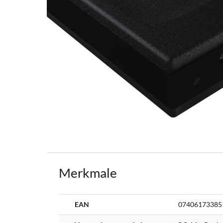
Merkmale
Weitere
EAN
07406173385
Informationen