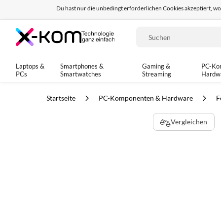
Du hast nur die unbedingt erforderlichen Cookies akzeptiert, w
Seit 8 Jahren für dich da!
95% positives Fe
Suche
Laptops &
Smartphones &
Gaming &
PC-Ko
PCs
Smartwatches
Streaming
Hardw
Startseite
PC-Komponenten & Hardware
F
Zum
Vergleichen
Ende
der
Bildgalerie
springen