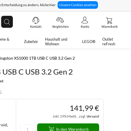
 Entscheidung zu ändern, klicke hier:
Unsere Cookies ansehen
giges Rückgaberecht
Technische Unterstützung
Suche
Kontakt
Vergleichen
Konto
Warenkorb
ome &
Haushalt und
Outlet
Zubehör
LEGO®
Wohnen
reFresh
ingston XS1000 1TB USB C USB 3.2 Gen 2
 USB C USB 3.2 Gen 2
et
G
141
,
99
€
inkl. 19% MwSt. , zzgl.
Versand
roid,
In den Warenkorb