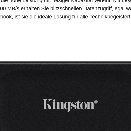
die hohe Leistung mit riesiger Kapazität vereint. Mit L
0 MB/s erhalten Sie blitzschnellen Datenzugriff, egal wo
ook, ist sie die ideale Lösung für alle Technikbegeistert