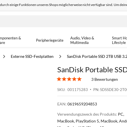
odurch einige Funktionen unseres Shops möglicherweise nicht verfügbar sind. Um deine
edback
Sicher einkaufen
14-tä
mponenten &
Audio, Video &
Smart H
Peripheriegeräte
are
Multimedia
Lifestyle
Externe SSD-Festplatten
SanDisk Portable SSD 2TB USB 3.
SanDisk Portable SSD
3 Bewertungen
SKU
001175283
PN: SDSSDE30-2T
EAN:
0619659204853
Verwendungszweck des Produkts:
PC,
MacBook, PlayStation 5, MacBook, And