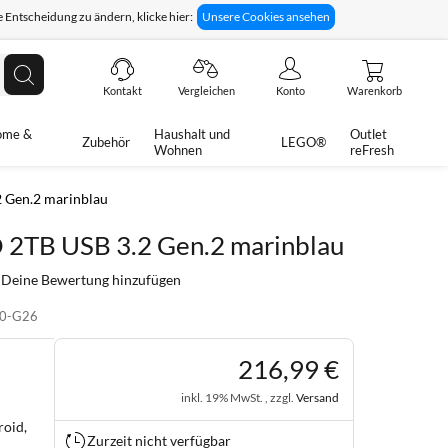
 Entscheidung zu ändern, klicke hier:
Unsere Cookies ansehen
giges Rückgaberecht
Technische Unterstützung
Suche
Kontakt
Vergleichen
Konto
Warenkorb
ome &
Haushalt und
Outlet
Zubehör
LEGO®
Wohnen
reFresh
2 Gen.2 marinblau
 2TB USB 3.2 Gen.2 marinblau
Deine Bewertung hinzufügen
00-G26
216
,
99
€
inkl. 19% MwSt. , zzgl.
Versand
roid,
Zurzeit nicht verfügbar