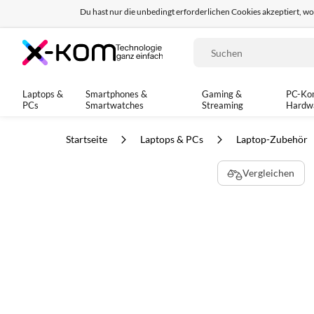
Du hast nur die unbedingt erforderlichen Cookies akzeptiert, w
Seit 8 Jahren für dich da!
95% positives Fe
Suche
Laptops &
Smartphones &
Gaming &
PC-Ko
PCs
Smartwatches
Streaming
Hardw
Startseite
Laptops & PCs
Laptop-Zubehör
Zum
Vergleichen
Ende
der
Bildgalerie
springen