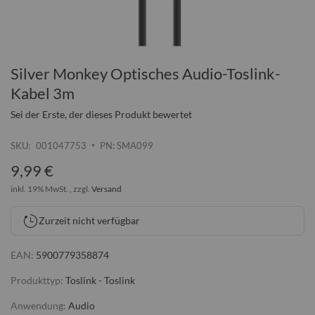
Silver Monkey Optisches Audio-Toslink-
Zum
Anfang
Kabel 3m
der
Sei der Erste, der dieses Produkt bewertet
Bildgalerie
springen
SKU
001047753
PN: SMA099
9,99 €
inkl. 19% MwSt. , zzgl.
Versand
Zurzeit nicht verfügbar
EAN:
5900779358874
Produkttyp:
Toslink - Toslink
Anwendung:
Audio