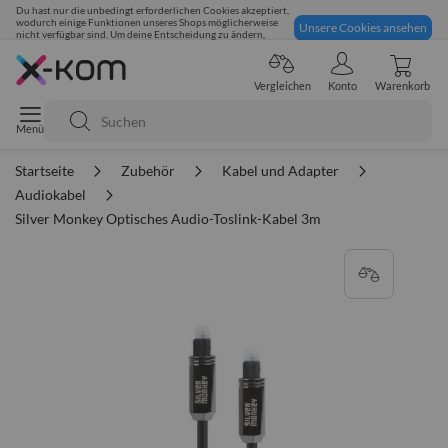
Du hast nur die unbedingt erforderlichen Cookies akzeptiert,
wodurch einige Funktionen unseres Shops möglicherweise
Unsere Cookies ansehen
nicht verfügbar sind. Um deine Entscheidung zu ändern,
klicke hier:
Sicher einkaufen
Vergleichen
Konto
Warenkorb
Suche
Startseite
Zubehör
Kabel und Adapter
Audiokabel
Silver Monkey Optisches Audio-Toslink-Kabel 3m
Zum
Ende
der
Bildgalerie
springen