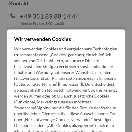
Kontakt
+49 351 89 88 14 44
Montag-Freitag:
8:00 - 16:00
WhatsApp Chat
Wir verwenden Cookies
info@x-kom.de
Wir verwenden Cookies und vergleichbare Technologien
(zusammenfassend „Cookies“ genannt), einschließlich
solcher von Drittanbietern, um unsere Dienste
bereitzustellen, stetig zu verbessern sowie individuelle
Bestellung
Inhalte und Werbung auf unserer Website, in sozialen
Netzwerken und auf Partnerseiten anzuzeigen (s. unsere
[
Datenschutzerklärung
] [
[Impressum]
). Du entscheidest,
Informationen
ob ausschließlich technisch notwendige Cookies genutzt
werden dürfen oder ob Du auch zusätzliche Cookies
(Funktional, Marketing) zulassen möchtest.
Dein Konto
Standardmäßig sind nur die für den Betrieb der Website
unerlässlichen Dienste aktiv – diese Auswahl kannst Du
über „Nur notwendige Cookies verwenden“ bestätigen.
Du kannst zudem „Alle Cookies akzeptieren“ (nach dem
x-kom
Klick auf „Unsere Cookies ansehen“ siehst du die