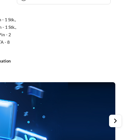
- 1 Stk.,
- 1 Stk.,
in - 2
TA - 8
kation