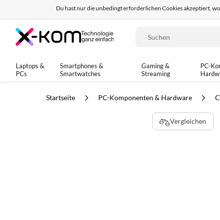
Du hast nur die unbedingt erforderlichen Cookies akzeptiert, w
Seit 8 Jahren für dich da!
95% positives Fe
Suche
Laptops &
Smartphones &
Gaming &
PC-Ko
PCs
Smartwatches
Streaming
Hardw
Startseite
PC-Komponenten & Hardware
C
Zum
Vergleichen
Ende
der
Bildgalerie
springen