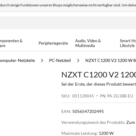
odurch einige Funktionen unseres Shops möglicherweise nicht verfügbar sind. Um deine
edback
Sicher einkaufen
14-tä
mponenten &
Audio, Video &
Smart H
Peripheriegeräte
are
Multimedia
Lifestyle
omputer-Netzteile
PC-Netzteil
NZXT C1200 V2 1200 W 80
NZXT C1200 V2 1200 
Sei der Erste, der dieses Produkt bewert
SKU
001128045
PN: PA-2G1BB-EU
EAN:
5056547202495
Verwendungszweck des Produkts:
Zum 
Maximale Leistung:
1200 W