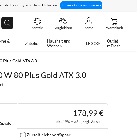
 Entscheidung zu ändern, klicke hier:
Unsere Cookies ansehen
giges Rückgaberecht
Technische Unterstützung
Suche
Kontakt
Vergleichen
Konto
Warenkorb
ome &
Haushalt und
Outlet
Zubehör
LEGO®
Wohnen
reFresh
 Plus Gold ATX 3.0
W 80 Plus Gold ATX 3.0
et
178
,
99
€
inkl. 19% MwSt. , zzgl.
Versand
Spielen
Zurzeit nicht verfügbar