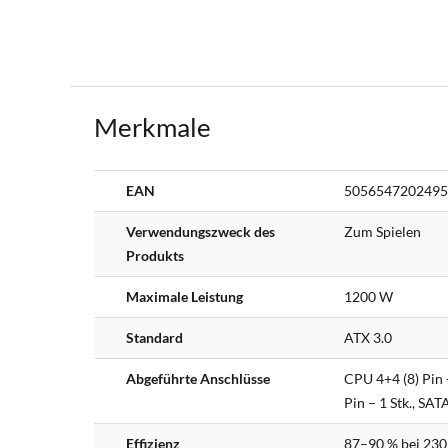
Merkmale
Weitere
EAN
5056547202495
Informationen
Verwendungszweck des
Zum Spielen
Produkts
Maximale Leistung
1200 W
Standard
ATX 3.0
Abgeführte Anschlüsse
CPU 4+4 (8) Pin -
Pin – 1 Stk., SATA
Effizienz
87–90 % bei 230