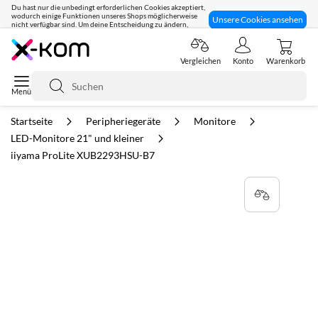
Du hast nur die unbedingt erforderlichen Cookies akzeptiert,
wodurch einige Funktionen unseres Shops möglicherweise
Unsere Cookies ansehen
nicht verfügbar sind. Um deine Entscheidung zu ändern,
klicke hier:
Seit 8 Jahren für dich da!
Vergleichen
Konto
Warenkorb
Suche
Startseite
Peripheriegeräte
Monitore
LED-Monitore 21" und kleiner
iiyama ProLite XUB2293HSU-B7
Zum
Ende
der
Bildgalerie
springen