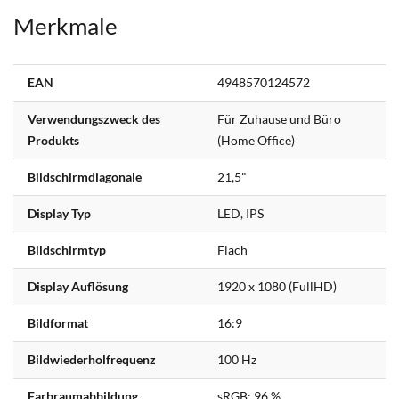
Merkmale
Weitere
EAN
4948570124572
Informationen
Verwendungszweck des
Für Zuhause und Büro
Produkts
(Home Office)
Bildschirmdiagonale
21,5"
Display Typ
LED, IPS
Bildschirmtyp
Flach
Display Auflösung
1920 x 1080 (FullHD)
Bildformat
16:9
Bildwiederholfrequenz
100 Hz
Farbraumabbildung
sRGB: 96 %