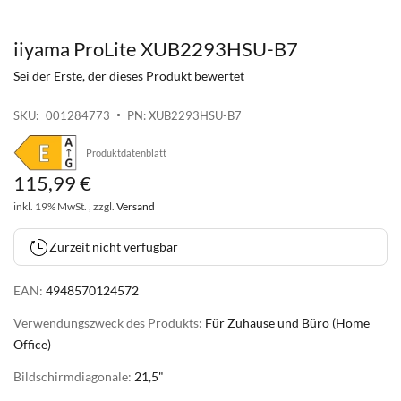
iiyama ProLite XUB2293HSU-B7
Zum
Anfang
Sei der Erste, der dieses Produkt bewertet
der
Bildgalerie
SKU
001284773
PN: XUB2293HSU-B7
springen
Produktdatenblatt
115
,
99
€
inkl. 19% MwSt. , zzgl.
Versand
Zurzeit nicht verfügbar
EAN:
4948570124572
Verwendungszweck des Produkts:
Für Zuhause und Büro (Home
Office)
Bildschirmdiagonale:
21,5"