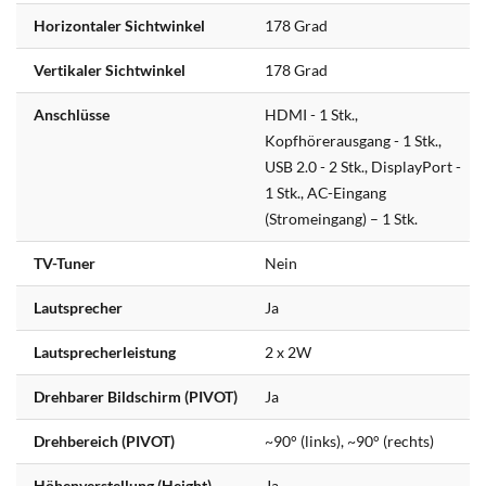
Horizontaler Sichtwinkel
178 Grad
Vertikaler Sichtwinkel
178 Grad
Anschlüsse
HDMI - 1 Stk.,
Kopfhörerausgang - 1 Stk.,
USB 2.0 - 2 Stk., DisplayPort -
1 Stk., AC-Eingang
(Stromeingang) – 1 Stk.
TV-Tuner
Nein
Lautsprecher
Ja
Lautsprecherleistung
2 x 2W
Drehbarer Bildschirm (PIVOT)
Ja
Drehbereich (PIVOT)
~90° (links), ~90° (rechts)
Höhenverstellung (Height)
Ja