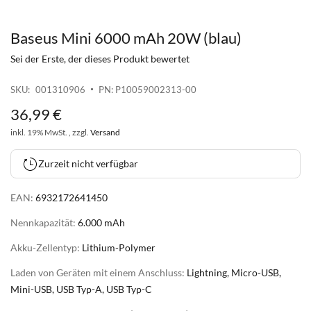
Baseus Mini 6000 mAh 20W (blau)
Zum
Anfang
Sei der Erste, der dieses Produkt bewertet
der
Bildgalerie
SKU
001310906
PN: P10059002313-00
springen
36
,
99
€
inkl. 19% MwSt. , zzgl.
Versand
Zurzeit nicht verfügbar
EAN:
6932172641450
Nennkapazität:
6.000 mAh
Akku-Zellentyp:
Lithium-Polymer
Laden von Geräten mit einem Anschluss:
Lightning, Micro-USB,
Mini-USB, USB Typ-A, USB Typ-C