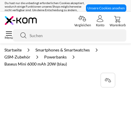
Du hast nur die unbedingt erforderlichen Cookies akzeptiert,
wodurch einige Funktionen unseres Shops möglicherweise
Unsere Cookies ansehen
nicht verfügbar sind. Um deine Entscheidung zu ändern,
klicke hier:
Seit 8 Jahren für dich da!
Vergleichen
Konto
Warenkorb
Suche
Startseite
Smartphones & Smartwatches
GSM-Zubehör
Powerbanks
Baseus Mini 6000 mAh 20W (blau)
Zum
Ende
der
Bildgalerie
springen