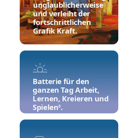
unglaublicherweise
und verleiht der
fortschrittlichen
Grafik Kraft.
Batterie für den
ganzen Tag Arbeit,
Lernen, Kreieren und
Spielen
.
Rechtliche Hinweise
◊