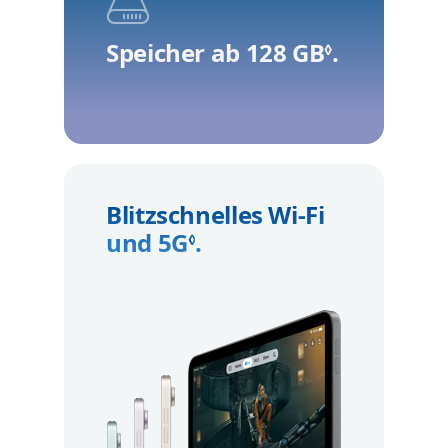
Speicher ab 128 GB
.
Rechtlic
◊
Blitzschnelles Wi‑Fi
und 5G
.
Rechtliche Hinweise
◊