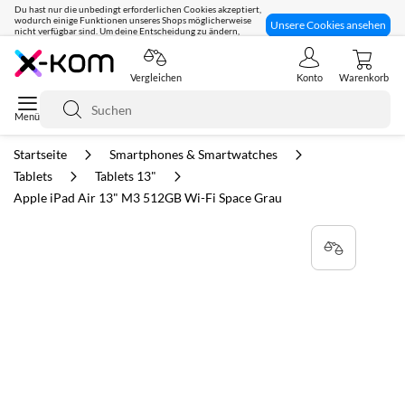
Du hast nur die unbedingt erforderlichen Cookies akzeptiert,
wodurch einige Funktionen unseres Shops möglicherweise
Unsere Cookies ansehen
nicht verfügbar sind. Um deine Entscheidung zu ändern,
klicke hier:
Seit 8 Jahren für dich da!
Vergleichen
Konto
Warenkorb
Suche
Startseite
Smartphones & Smartwatches
Tablets
Tablets 13"
Apple iPad Air 13" M3 512GB Wi-Fi Space Grau
Zum
Ende
der
Bildgalerie
springen