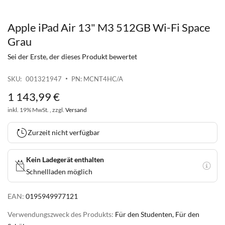
Apple iPad Air 13" M3 512GB Wi-Fi Space
Zum
Anfang
Grau
der
Sei der Erste, der dieses Produkt bewertet
Bildgalerie
springen
SKU
001321947
PN: MCNT4HC/A
1 143
,
99
€
inkl. 19% MwSt. , zzgl.
Versand
Zurzeit nicht verfügbar
Kein Ladegerät enthalten
Schnellladen möglich
EAN:
0195949977121
Verwendungszweck des Produkts:
Für den Studenten, Für den