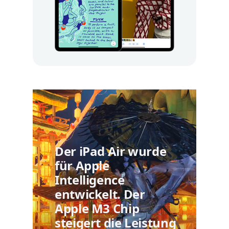
Der iPad Air wurde
für Apple
Intelligence
entwickelt. Der
Apple M3 Chip
steigert die Leistung