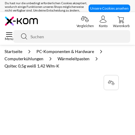
Du hast nur die unbedingt erforderlichen Cookies akzeptiert,
wodurch einige Funktionen unseres Shops möglicherweise
Unsere Cookies ansehen
nicht verfügbar sind. Um deine Entscheidung zu ändern,
klicke hier:
Seit 8 Jahren für dich da!
Vergleichen
Konto
Warenkorb
Suche
Startseite
PC-Komponenten & Hardware
Computerkühlungen
Wärmeleitpasten
Qoltec 0,5g weiß 1,42 W/m-K
Zum
Ende
der
Bildgalerie
springen