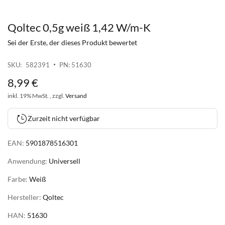
Qoltec 0,5g weiß 1,42 W/m-K
Zum
Anfang
Sei der Erste, der dieses Produkt bewertet
der
Bildgalerie
SKU
582391
PN: 51630
springen
8
,
99
€
inkl. 19% MwSt. , zzgl.
Versand
Zurzeit nicht verfügbar
EAN:
5901878516301
Anwendung:
Universell
Farbe:
Weiß
Hersteller:
Qoltec
HAN:
51630