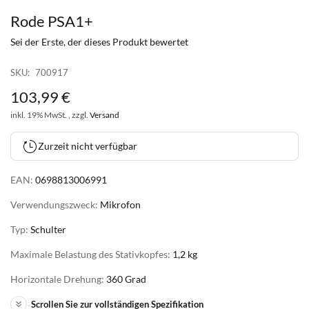
Rode PSA1+
Zum
Anfang
Sei der Erste, der dieses Produkt bewertet
der
Bildgalerie
SKU
700917
springen
103
,
99
€
inkl. 19% MwSt. , zzgl.
Versand
Zurzeit nicht verfügbar
EAN:
0698813006991
Verwendungszweck:
Mikrofon
Typ:
Schulter
Maximale Belastung des Stativkopfes:
1,2 kg
Horizontale Drehung:
360 Grad
Scrollen Sie zur vollständigen Spezifikation