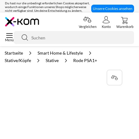
Du hast nur die unbedingt erforderlichen Cookies akzeptiert,
wodurch einige Funktionen unseres Shops möglicherweise
Unsere Cookies ansehen
nicht verfügbar sind. Um deine Entscheidung zu ändern,
klicke hier:
Seit 8 Jahren für dich da!
Vergleichen
Konto
Warenkorb
Suche
Startseite
Smart Home & Lifestyle
Stative/Köpfe
Stative
Rode PSA1+
Zum
Ende
der
Bildgalerie
springen