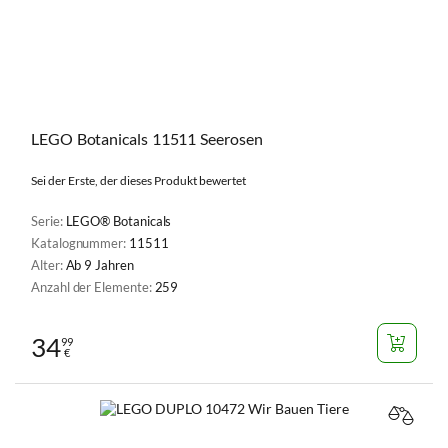
LEGO Botanicals 11511 Seerosen
Sei der Erste, der dieses Produkt bewertet
Serie:
LEGO® Botanicals
Katalognummer:
11511
Alter:
Ab 9 Jahren
Anzahl der Elemente:
259
34
99
€
VERGL