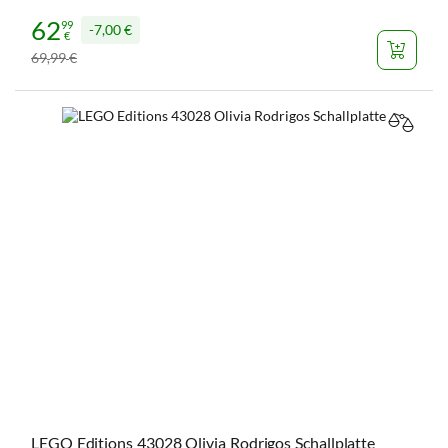
62
99
7,00 €
€
69
99
€
,
VERGL
LEGO Editions 43028 Olivia Rodrigos Schallplatte