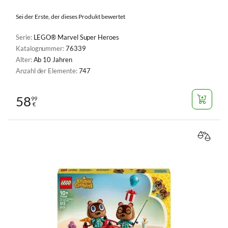
Sei der Erste, der dieses Produkt bewertet
Serie:
LEGO® Marvel Super Heroes
Katalognummer:
76339
Alter:
Ab 10 Jahren
Anzahl der Elemente:
747
58
99
€
VERGL