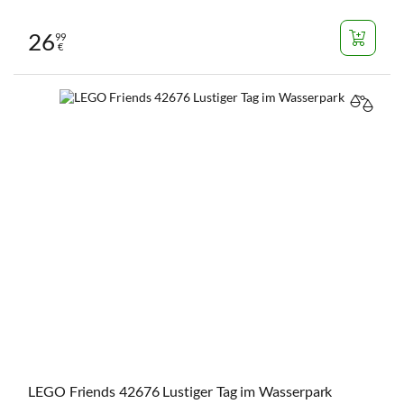
26
99
€
VERGL
LEGO Friends 42676 Lustiger Tag im Wasserpark