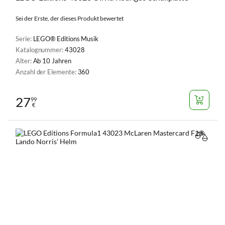
Sei der Erste, der dieses Produkt bewertet
Serie:
LEGO® Editions Musik
Katalognummer:
43028
Alter:
Ab 10 Jahren
Anzahl der Elemente:
360
27
99
€
VERGL