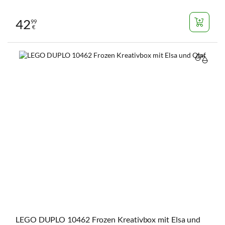
42
99
€
VERGL
LEGO DUPLO 10462 Frozen Kreativbox mit Elsa und