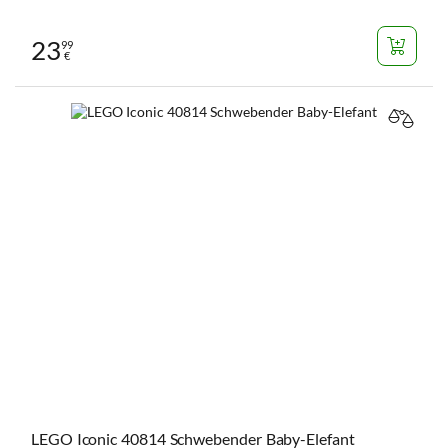
23
99
€
VERGL
LEGO Iconic 40814 Schwebender Baby-Elefant