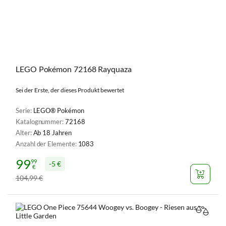
LEGO Pokémon 72168 Rayquaza
Sei der Erste, der dieses Produkt bewertet
Serie:
LEGO® Pokémon
Katalognummer:
72168
Alter:
Ab 18 Jahren
Anzahl der Elemente:
1083
99
99
5 €
€
104
99
€
,
VERGL