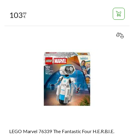
103
99
€
VERGL
LEGO Marvel 76339 The Fantastic Four H.E.R.B.I.E.