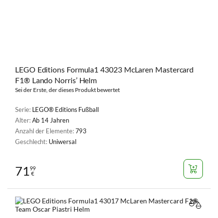
LEGO Editions Formula1 43023 McLaren Mastercard
F1® Lando Norris’ Helm
Sei der Erste, der dieses Produkt bewertet
Serie:
LEGO® Editions Fußball
Alter:
Ab 14 Jahren
Anzahl der Elemente:
793
Geschlecht:
Uniwersal
71
99
€
VERGL