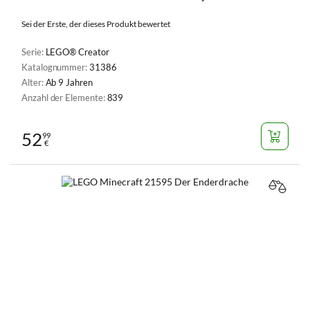
Sei der Erste, der dieses Produkt bewertet
Serie:
LEGO® Creator
Katalognummer:
31386
Alter:
Ab 9 Jahren
Anzahl der Elemente:
839
52
99
€
VERGL