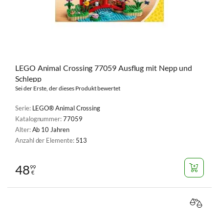
LEGO Animal Crossing 77059 Ausflug mit Nepp und
Schlepp
Sei der Erste, der dieses Produkt bewertet
Serie:
LEGO® Animal Crossing
Katalognummer:
77059
Alter:
Ab 10 Jahren
Anzahl der Elemente:
513
48
99
€
VERGL