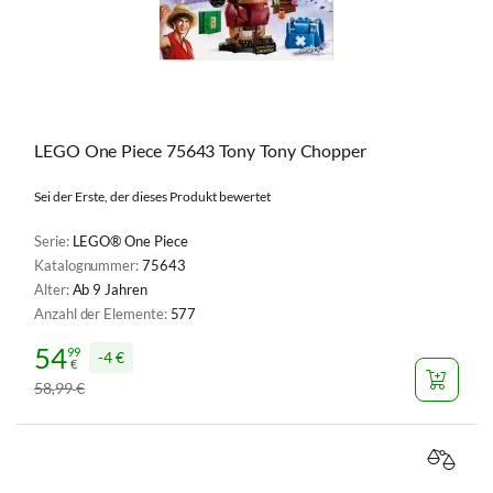
LEGO One Piece 75643 Tony Tony Chopper
Sei der Erste, der dieses Produkt bewertet
Serie:
LEGO® One Piece
Katalognummer:
75643
Alter:
Ab 9 Jahren
Anzahl der Elemente:
577
54
99
4 €
€
58
99
€
,
VERGL