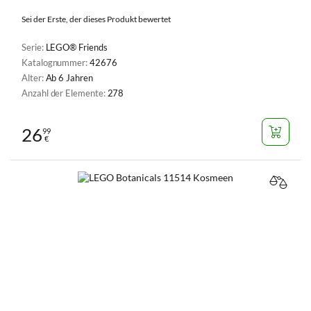
Sei der Erste, der dieses Produkt bewertet
Serie:
LEGO® Friends
Katalognummer:
42676
Alter:
Ab 6 Jahren
Anzahl der Elemente:
278
26
99
€
VERGL