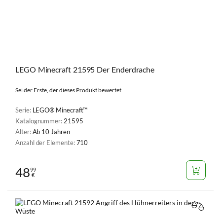
LEGO Minecraft 21595 Der Enderdrache
Sei der Erste, der dieses Produkt bewertet
Serie:
LEGO® Minecraft™
Katalognummer:
21595
Alter:
Ab 10 Jahren
Anzahl der Elemente:
710
48
99
€
VERGL