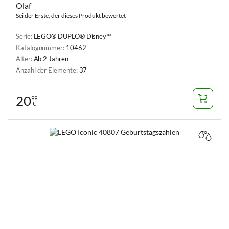
Olaf
Sei der Erste, der dieses Produkt bewertet
Serie:
LEGO® DUPLO® Disney™
Katalognummer:
10462
Alter:
Ab 2 Jahren
Anzahl der Elemente:
37
20
99
€
VERGL