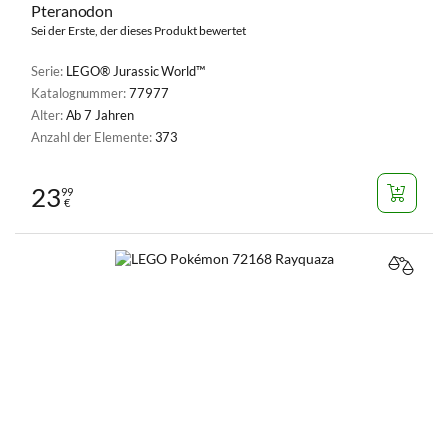
Pteranodon
Sei der Erste, der dieses Produkt bewertet
Serie:
LEGO® Jurassic World™
Katalognummer:
77977
Alter:
Ab 7 Jahren
Anzahl der Elemente:
373
23
99
€
VERGL