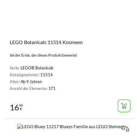
LEGO Botanicals 11514 Kosmeen
Sei der Erste, der dieses Produkt bewertet
Serie:
LEGO® Botanicals
Katalognummer:
11514
Alter:
Ab 9 Jahren
Anzahl der Elemente:
171
16
99
€
VERGL