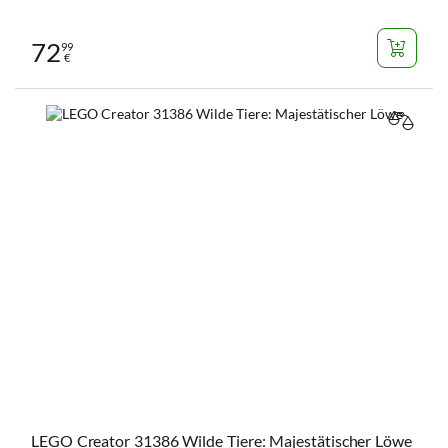
72
99
€
VERGL
LEGO Creator 31386 Wilde Tiere: Majestätischer Löwe