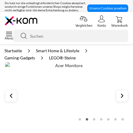
Du hast nur die unbedingt erforderlichen Cookies akzeptiert,
wodurch einige Funktionen unseres Shops möglicherweise
Unsere Cookies ansehen
nicht verfügbar sind. Um deine Entscheidung zu ändern,
klicke hier:
Seit 8 Jahren für dich da!
Vergleichen
Konto
Warenkorb
Suche
Startseite
Smart Home & Lifestyle
Gaming-Gadgets
LEGO®-Steine