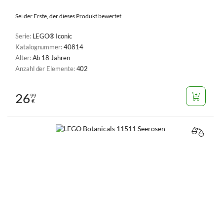
Sei der Erste, der dieses Produkt bewertet
Serie:
LEGO® Iconic
Katalognummer:
40814
Alter:
Ab 18 Jahren
Anzahl der Elemente:
402
26
99
€
VERGL