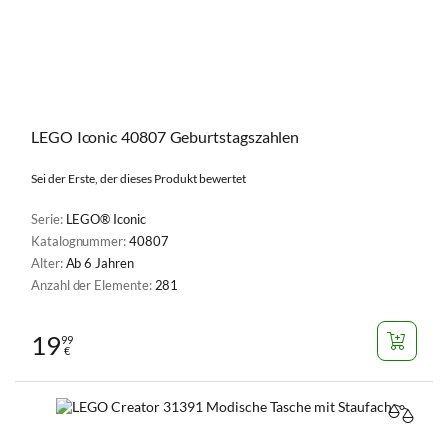
LEGO Iconic 40807 Geburtstagszahlen
Sei der Erste, der dieses Produkt bewertet
Serie:
LEGO® Iconic
Katalognummer:
40807
Alter:
Ab 6 Jahren
Anzahl der Elemente:
281
19
99
€
VERGL