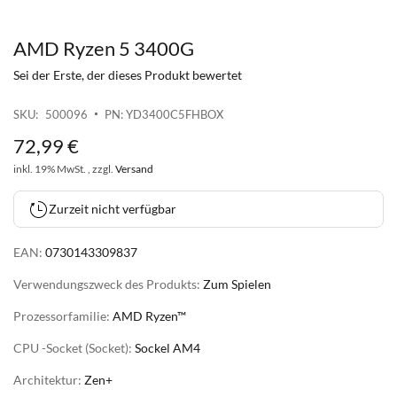
AMD Ryzen 5 3400G
Zum
Anfang
Sei der Erste, der dieses Produkt bewertet
der
Bildgalerie
SKU
500096
PN: YD3400C5FHBOX
springen
72
,
99
€
inkl. 19% MwSt. , zzgl.
Versand
Zurzeit nicht verfügbar
EAN:
0730143309837
Verwendungszweck des Produkts:
Zum Spielen
Prozessorfamilie:
AMD Ryzen™
CPU -Socket (Socket):
Sockel AM4
Architektur:
Zen+