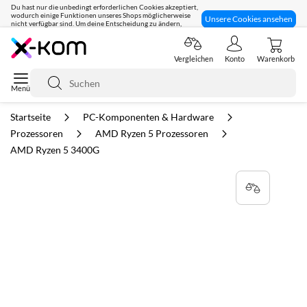
Du hast nur die unbedingt erforderlichen Cookies akzeptiert,
wodurch einige Funktionen unseres Shops möglicherweise
Unsere Cookies ansehen
nicht verfügbar sind. Um deine Entscheidung zu ändern,
klicke hier:
Seit 8 Jahren für dich da!
Vergleichen
Konto
Warenkorb
Suche
Startseite
PC-Komponenten & Hardware
Prozessoren
AMD Ryzen 5 Prozessoren
AMD Ryzen 5 3400G
Zum
Ende
der
Bildgalerie
springen