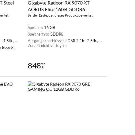
 Steel
Gigabyte Radeon RX 9070 XT
AORUS Elite 16GB GDDR6
wertet
Sei der Erste, der dieses Produkt bewertet
Speicher:
16 GB
Speichertyp:
GDDR6
ayPort 2.1a - 3 Stk.
Ausgangsanschlüsse:
HDMI 2.1b - 2 Stk., DisplayPort 2.1a - 2 Stk.
Zurzeit nicht verfügbar
ost-Modus
848
99
€