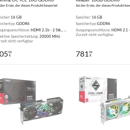
 der Erste, der dieses Produkt bewertet
Sei der Erste, der dieses Produkt be
eicher:
16 GB
Speicher:
16 GB
eichertyp:
GDDR6
Speichertyp:
GDDR6
sgangsanschlüsse:
HDMI 2.1b - 2 Stk., DisplayPort 2.1a - 2 Stk.
Ausgangsanschlüsse:
HDMI 2.1 - 1 Stk., Display
Zurzeit nicht verfügbar
fektive Speichertaktung:
20000 MHz
rzeit nicht verfügbar
05
781
99
99
€
€