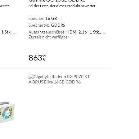
wertet
Sei der Erste, der dieses Produkt bewertet
Speicher:
16 GB
Speichertyp:
GDDR6
Port 2.1a - 3 Stk.
Ausgangsanschlüsse:
HDMI 2.1b - 1 Stk., DisplayPort 2.1a - 3 Stk.
Zurzeit nicht verfügbar
863
99
€