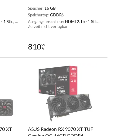
Speicher:
16 GB
Speichertyp:
GDDR6
ayPort 2.1a - 3 Stk.
Ausgangsanschlüsse:
HDMI 2.1b - 1 Stk., DisplayPort 2.1a - 3 Stk.
Zurzeit nicht verfügbar
810
99
€
70 XT
ASUS Radeon RX 9070 XT TUF
Gaming OC 16GB GDDR6