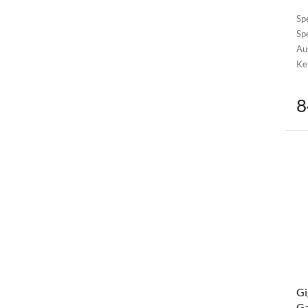
Sp
Sp
Au
Ke
8
Gi
G