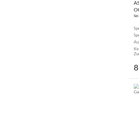
AS
O
Sei
Sp
Sp
Au
Ke
Zu
8