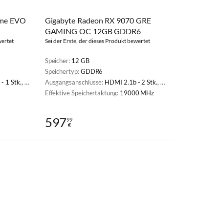
ime EVO
Gigabyte Radeon RX 9070 GRE
GAMING OC 12GB GDDR6
wertet
Sei der Erste, der dieses Produkt bewertet
Speicher:
12 GB
Speichertyp:
GDDR6
ayPort 2.1a - 3 Stk.
Ausgangsanschlüsse:
HDMI 2.1b - 2 Stk., DisplayPort 2.1a - 2 Stk.
Effektive Speichertaktung:
19000 MHz
597
99
€