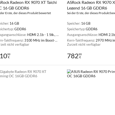
Rock Radeon RX 9070 XT Taichi
ASRock Radeon RX 9070 XT
C 16 GB GDDR6
Legend 16 GB GDDR6
 der Erste, der dieses Produkt bewertet
Sei der Erste, der dieses Produkt be
eicher:
16 GB
Speicher:
16 GB
eichertyp:
GDDR6
Speichertyp:
GDDR6
sgangsanschlüsse:
HDMI 2.1b - 1 Stk., DisplayPort 2.1b - 3 Stk.
Ausgangsanschlüsse:
HDMI 2.1b - 1 Stk., Displ
rn-Taktfrequenz:
3100 MHz im Boost-Modus
Kern-Taktfrequenz:
2970 MHz im Bo
rzeit nicht verfügbar
Zurzeit nicht verfügbar
10
782
99
99
€
€