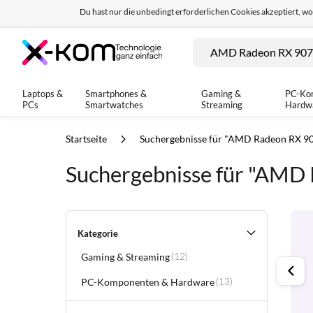
Du hast nur die unbedingt erforderlichen Cookies akzeptiert, w
Seit 8 Jahren für dich da!
95% positives Fe
Suche
Laptops &
Smartphones &
Gaming &
PC-Ko
PCs
Smartwatches
Streaming
Hardw
Startseite
Suchergebnisse für "AMD Radeon RX 9
Suchergebnisse für "AMD
Kategorie
Gaming & Streaming
Artikel
(12)
PC-Komponenten & Hardware
Artikel
(13)