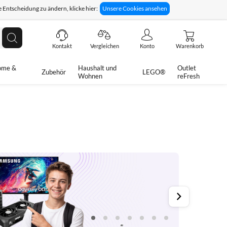
 Entscheidung zu ändern, klicke hier:
Unsere Cookies ansehen
giges Rückgaberecht
Technische Unterstützung
Suche
Kontakt
Vergleichen
Konto
Warenkorb
ome &
Haushalt und
Outlet
Zubehör
LEGO®
Wohnen
reFresh