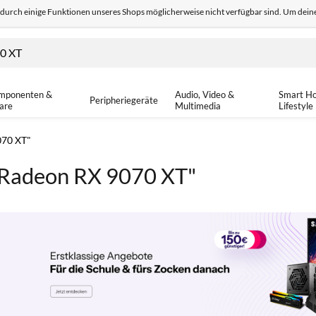
odurch einige Funktionen unseres Shops möglicherweise nicht verfügbar sind. Um deine
edback
Sicher einkaufen
14-tä
mponenten &
Audio, Video &
Smart H
Peripheriegeräte
are
Multimedia
Lifestyle
070 XT"
 Radeon RX 9070 XT"