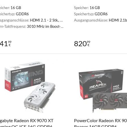
eicher:
16 GB
Speicher:
16 GB
eichertyp:
GDDR6
Speichertyp:
GDDR6
sgangsanschlüsse:
HDMI 2.1 - 2 Stk., DisplayPort 2.1a - 2 Stk.
Ausgangsanschlüsse:
HDMI 2.1b - 1 Stk., Displ
rn-Taktfrequenz:
3010 MHz im Boost-Modus
41
820
99
99
€
€
gabyte Radeon RX 9070 XT
PowerColor Radeon RX 90
aming OC ICE 16G GDDR6
Reaper 16GB GDDR6