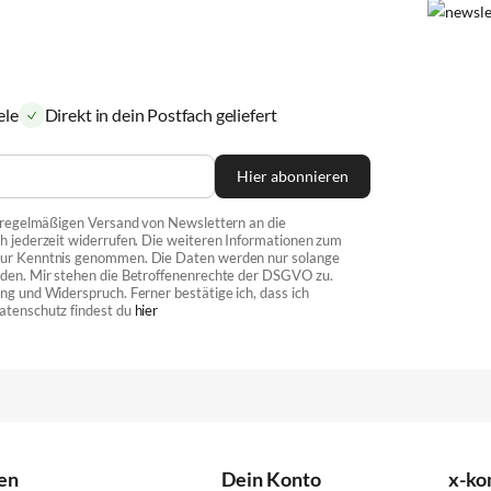
ele
Direkt in dein Postfach geliefert
Hier abonnieren
n regelmäßigen Versand von Newslettern an die
h jederzeit widerrufen. Die weiteren Informationen zum
 zur Kenntnis genommen. Die Daten werden nur solange
rden. Mir stehen die Betroffenenrechte der DSGVO zu.
ng und Widerspruch. Ferner bestätige ich, dass ich
atenschutz findest du
hier
en
Dein Konto
x-k