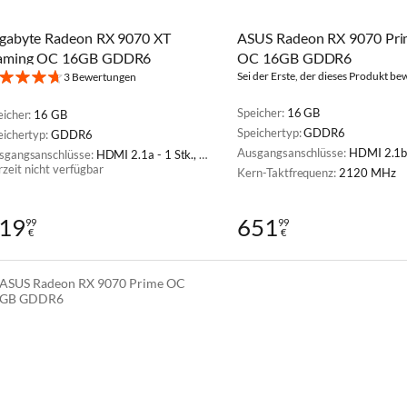
gabyte Radeon RX 9070 XT
ASUS Radeon RX 9070 Pr
aming OC 16GB GDDR6
OC 16GB GDDR6
Sei der Erste, der dieses Produkt be
3 Bewertungen
Speicher:
16 GB
eicher:
16 GB
Speichertyp:
GDDR6
eichertyp:
GDDR6
Ausgangsanschlüsse:
HDMI 2.1b - 1 Stk., Displ
sgangsanschlüsse:
HDMI 2.1a - 1 Stk., DisplayPort 2.1b - 3 Stk.
rzeit nicht verfügbar
Kern-Taktfrequenz:
2120 MHz
19
651
99
99
€
€