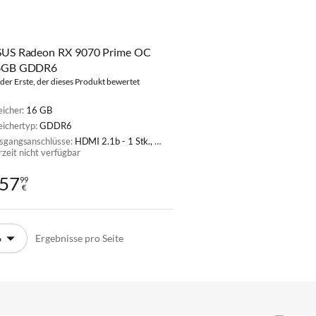
US Radeon RX 9070 Prime OC
6GB GDDR6
 der Erste, der dieses Produkt bewertet
eicher:
16 GB
eichertyp:
GDDR6
sgangsanschlüsse:
HDMI 2.1b - 1 Stk., DisplayPort 2.1a - 3 Stk.
rzeit nicht verfügbar
57
99
€
Ergebnisse pro Seite